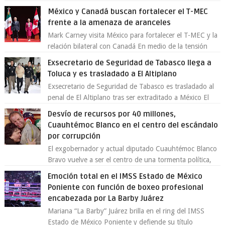
demostrado que es posible reinve...
México y Canadá buscan fortalecer el T-MEC
frente a la amenaza de aranceles
Mark Carney visita México para fortalecer el T-MEC y la
relación bilateral con Canadá En medio de la tensión
comercial provocada por la ofen...
Exsecretario de Seguridad de Tabasco llega a
Toluca y es trasladado a El Altiplano
Exsecretario de Seguridad de Tabasco es trasladado al
penal de El Altiplano tras ser extraditado a México El
exsecretario de Seguridad Públi...
Desvío de recursos por 40 millones,
Cuauhtémoc Blanco en el centro del escándalo
por corrupción
El exgobernador y actual diputado Cuauhtémoc Blanco
Bravo vuelve a ser el centro de una tormenta política,
enfrentando señalamientos por...
Emoción total en el IMSS Estado de México
Poniente con función de boxeo profesional
encabezada por La Barby Juárez
Mariana “La Barby” Juárez brilla en el ring del IMSS
Estado de México Poniente y defiende su título