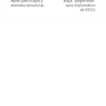
hacen patrullajes y
ataca "sospechoso"
atienden denuncias
auto diplomático
de EEUU