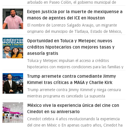
arbolado en Paseo Colón, el gobierno municipal de
Toluca aclaró que solo 26 ejemplares será...
Exigen justicia por la muerte de mexiquense a
manos de agentes del ICE en Houston
El nombre de Lorenzo Salgado Araujo, un migrante
originario del municipio de Tlatlaya, Estado de México,
se ha convertido en el centro de un...
Oportunidad en Toluca y Metepec nuevos
créditos hipotecarios con mejores tasas y
asesoría gratis
Toluca y Metepec impulsan el acceso a créditos
hipotecarios con mejores condiciones para las familias y
emprendedores Con la creciente neces...
Trump arremete contra comediante Jimmy
Kimmel tras críticas a MAGA y Charlie Kirk
Trump arremete contra Jimmy Kimmel y niega censura
mientras programa es cancelado La supuesta
“cancelación” del programa Jimmy Kimmel Live! ...
México vive la experiencia única del cine con
Cinedot en su aniversario
Cinedot celebra 4 años revolucionando la experiencia
del cine en Méxic o En apenas cuatro años, Cinedot ha