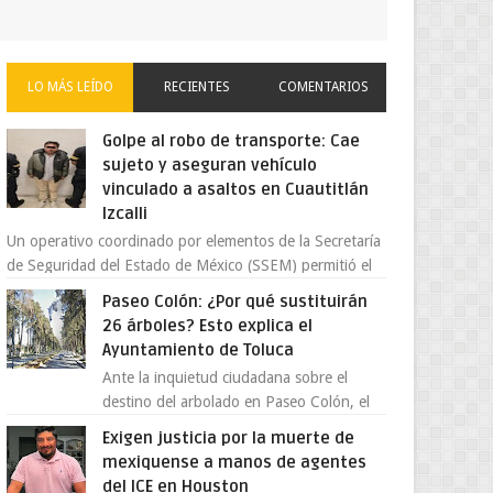
LO MÁS LEÍDO
RECIENTES
COMENTARIOS
Golpe al robo de transporte: Cae
sujeto y aseguran vehículo
vinculado a asaltos en Cuautitlán
Izcalli
Un operativo coordinado por elementos de la Secretaría
de Seguridad del Estado de México (SSEM) permitió el
aseguramiento de un vehículo vin...
Paseo Colón: ¿Por qué sustituirán
26 árboles? Esto explica el
Ayuntamiento de Toluca
Ante la inquietud ciudadana sobre el
destino del arbolado en Paseo Colón, el
gobierno municipal de Toluca aclaró que
Exigen justicia por la muerte de
solo 26 ejemplares será...
mexiquense a manos de agentes
del ICE en Houston