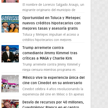
El nombre de Lorenzo Salgado Araujo, un
migrante originario del municipio de
Tlatlaya, Estado de México, se ha
Oportunidad en Toluca y Metepec
convertido en el centro de un...
nuevos créditos hipotecarios con
mejores tasas y asesoría gratis
Toluca y Metepec impulsan el acceso a
créditos hipotecarios con mejores
condiciones para las familias y
Trump arremete contra
emprendedores Con la creciente neces...
comediante Jimmy Kimmel tras
críticas a MAGA y Charlie Kirk
Trump arremete contra Jimmy Kimmel y
niega censura mientras programa es
cancelado La supuesta “cancelación” del
México vive la experiencia única del
programa Jimmy Kimmel Live! ...
cine con Cinedot en su aniversario
Cinedot celebra 4 años revolucionando la
experiencia del cine en Méxic o En apenas
cuatro años, Cinedot ha demostrado que
Desvío de recursos por 40 millones,
es posible reinve...
Cuauhtémoc Blanco en el centro