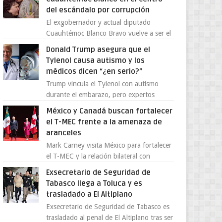
del escándalo por corrupción
El exgobernador y actual diputado
Cuauhtémoc Blanco Bravo vuelve a ser el
centro de una tormenta política,
Donald Trump asegura que el
enfrentando señalamientos por...
Tylenol causa autismo y los
médicos dicen “¿en serio?”
Trump vincula el Tylenol con autismo
durante el embarazo, pero expertos
desmienten la teoría [post_ad] En un
México y Canadá buscan fortalecer
nuevo episodio de declaraciones...
el T-MEC frente a la amenaza de
aranceles
Mark Carney visita México para fortalecer
el T-MEC y la relación bilateral con
Canadá En medio de la tensión comercial
Exsecretario de Seguridad de
provocada por la ofen...
Tabasco llega a Toluca y es
trasladado a El Altiplano
Exsecretario de Seguridad de Tabasco es
trasladado al penal de El Altiplano tras ser