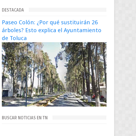
extraditado a México El exsecretario de
DESTACADA
Seguridad Públi...
Paseo Colón: ¿Por qué sustituirán 26
árboles? Esto explica el Ayuntamiento
de Toluca
BUSCAR NOTICIAS EN TN