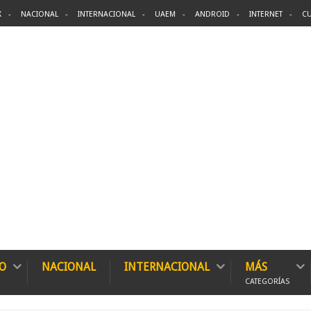
X
NACIONAL
INTERNACIONAL
UAEM
ANDROID
INTERNET
CU
O
NACIONAL
INTERNACIONAL
MÁS
CATEGORÍAS