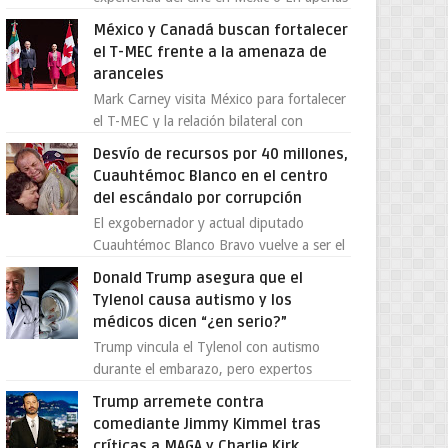
cuatro años, Cinedot ha demostrado que
México y Canadá buscan fortalecer
es posible reinve...
el T-MEC frente a la amenaza de
aranceles
Mark Carney visita México para fortalecer
el T-MEC y la relación bilateral con
Canadá En medio de la tensión comercial
Desvío de recursos por 40 millones,
provocada por la ofen...
Cuauhtémoc Blanco en el centro
del escándalo por corrupción
El exgobernador y actual diputado
Cuauhtémoc Blanco Bravo vuelve a ser el
centro de una tormenta política,
Donald Trump asegura que el
enfrentando señalamientos por...
Tylenol causa autismo y los
médicos dicen “¿en serio?”
Trump vincula el Tylenol con autismo
durante el embarazo, pero expertos
desmienten la teoría [post_ad] En un
Trump arremete contra
nuevo episodio de declaraciones...
comediante Jimmy Kimmel tras
críticas a MAGA y Charlie Kirk