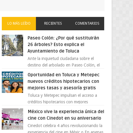
LO MÁS LEÍDO
RECIENTES
COMENTARIOS
Paseo Colón: ¿Por qué sustituirán
26 árboles? Esto explica el
Ayuntamiento de Toluca
Ante la inquietud ciudadana sobre el
destino del arbolado en Paseo Colón, el
gobierno municipal de Toluca aclaró que
Oportunidad en Toluca y Metepec
solo 26 ejemplares será...
nuevos créditos hipotecarios con
mejores tasas y asesoría gratis
Toluca y Metepec impulsan el acceso a
créditos hipotecarios con mejores
condiciones para las familias y
México vive la experiencia única del
emprendedores Con la creciente neces...
cine con Cinedot en su aniversario
Cinedot celebra 4 años revolucionando la
experiencia del cine en Méxic o En apenas