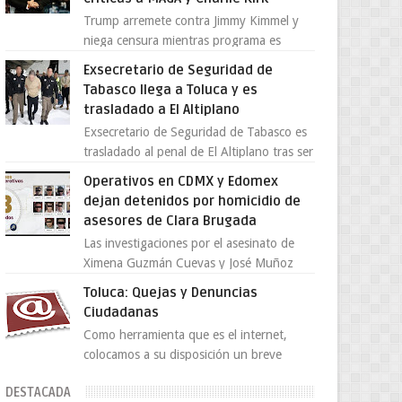
Trump arremete contra Jimmy Kimmel y
niega censura mientras programa es
cancelado La supuesta “cancelación” del
Exsecretario de Seguridad de
programa Jimmy Kimmel Live! ...
Tabasco llega a Toluca y es
trasladado a El Altiplano
Exsecretario de Seguridad de Tabasco es
trasladado al penal de El Altiplano tras ser
extraditado a México El exsecretario de
Operativos en CDMX y Edomex
Seguridad Públi...
dejan detenidos por homicidio de
asesores de Clara Brugada
Las investigaciones por el asesinato de
Ximena Guzmán Cuevas y José Muñoz
Vega, secretaria particular y coordinador
Toluca: Quejas y Denuncias
de asesores de la jefa d...
Ciudadanas
Como herramienta que es el internet,
colocamos a su disposición un breve
directorio donde si tiene alguna queja o
DESTACADA
denuncia ciudadana la e...