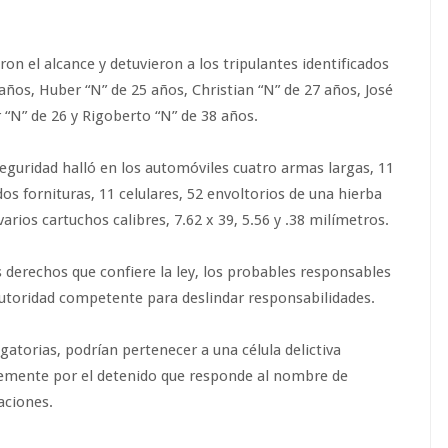
on el alcance y detuvieron a los tripulantes identificados
ños, Huber “N” de 25 años, Christian “N” de 27 años, José
 “N” de 26 y Rigoberto “N” de 38 años.
 seguridad halló en los automóviles cuatro armas largas, 11
s fornituras, 11 celulares, 52 envoltorios de una hierba
arios cartuchos calibres, 7.62 x 39, 5.56 y .38 milímetros.
s derechos que confiere la ley, los probables responsables
autoridad competente para deslindar responsabilidades.
atorias, podrían pertenecer a una célula delictiva
blemente por el detenido que responde al nombre de
aciones.