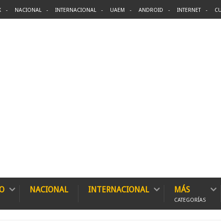
X
NACIONAL
INTERNACIONAL
UAEM
ANDROID
INTERNET
CU
O
NACIONAL
INTERNACIONAL
MÁS
CATEGORÍAS