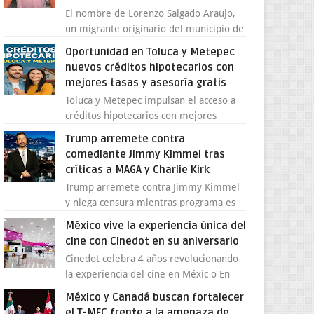
El nombre de Lorenzo Salgado Araujo,
un migrante originario del municipio de
Tlatlaya, Estado de México, se ha
Oportunidad en Toluca y Metepec
convertido en el centro de un...
nuevos créditos hipotecarios con
mejores tasas y asesoría gratis
Toluca y Metepec impulsan el acceso a
créditos hipotecarios con mejores
condiciones para las familias y
Trump arremete contra
emprendedores Con la creciente
comediante Jimmy Kimmel tras
neces...
críticas a MAGA y Charlie Kirk
Trump arremete contra Jimmy Kimmel
y niega censura mientras programa es
cancelado La supuesta “cancelación” del
México vive la experiencia única del
programa Jimmy Kimmel Live! ...
cine con Cinedot en su aniversario
Cinedot celebra 4 años revolucionando
la experiencia del cine en Méxic o En
apenas cuatro años, Cinedot ha
México y Canadá buscan fortalecer
demostrado que es posible reinve...
el T-MEC frente a la amenaza de