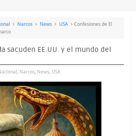
ional
Narcos
News
USA
Confesiones de El
narco
a sacuden EE.UU. y el mundo del
Nacional
,
Narcos
,
News
,
USA