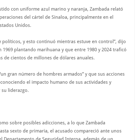
stido con uniforme azul marino y naranja, Zambada relató
peraciones del cártel de Sinaloa, principalmente en el
Estados Unidos.
políticos, y esto continuó mientras estuve en control”, dijo
en 1969 plantando marihuana y que entre 1980 y 2024 traficó
s de cientos de millones de dólares anuales.
o “un gran número de hombres armados” y que sus acciones
 reconociendo el impacto humano de sus actividades y
 su liderazgo.
 como sobre posibles adicciones, a lo que Zambada
asta sexto de primaria, el acusado compareció ante unos
y del Departamento de Seguridad Interna, además de un