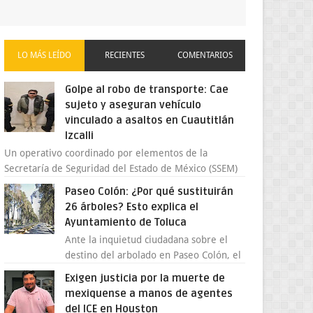
LO MÁS LEÍDO
RECIENTES
COMENTARIOS
Golpe al robo de transporte: Cae
sujeto y aseguran vehículo
vinculado a asaltos en Cuautitlán
Izcalli
Un operativo coordinado por elementos de la
Secretaría de Seguridad del Estado de México (SSEM)
permitió el aseguramiento de un vehículo vin...
Paseo Colón: ¿Por qué sustituirán
26 árboles? Esto explica el
Ayuntamiento de Toluca
Ante la inquietud ciudadana sobre el
destino del arbolado en Paseo Colón, el
gobierno municipal de Toluca aclaró que
Exigen justicia por la muerte de
solo 26 ejemplares será...
mexiquense a manos de agentes
del ICE en Houston