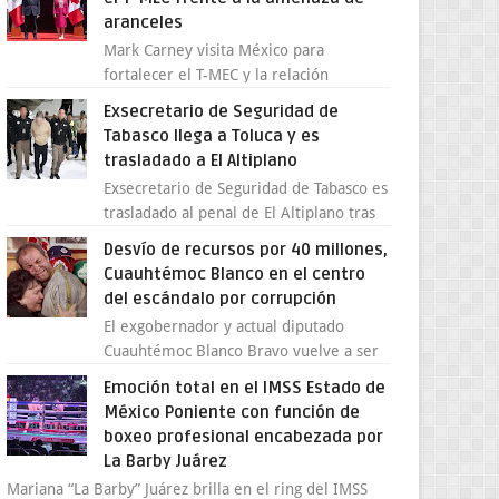
aranceles
Mark Carney visita México para
fortalecer el T-MEC y la relación
bilateral con Canadá En medio de la
Exsecretario de Seguridad de
tensión comercial provocada por la
Tabasco llega a Toluca y es
ofen...
trasladado a El Altiplano
Exsecretario de Seguridad de Tabasco es
trasladado al penal de El Altiplano tras
ser extraditado a México El exsecretario
Desvío de recursos por 40 millones,
de Seguridad Públi...
Cuauhtémoc Blanco en el centro
del escándalo por corrupción
El exgobernador y actual diputado
Cuauhtémoc Blanco Bravo vuelve a ser
el centro de una tormenta política,
Emoción total en el IMSS Estado de
enfrentando señalamientos por...
México Poniente con función de
boxeo profesional encabezada por
La Barby Juárez
Mariana “La Barby” Juárez brilla en el ring del IMSS