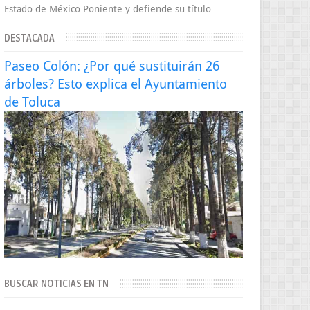
Estado de México Poniente y defiende su título
Supergallo La Unidad Deportiva Cuauhtémo...
DESTACADA
Paseo Colón: ¿Por qué sustituirán 26
árboles? Esto explica el Ayuntamiento
de Toluca
BUSCAR NOTICIAS EN TN