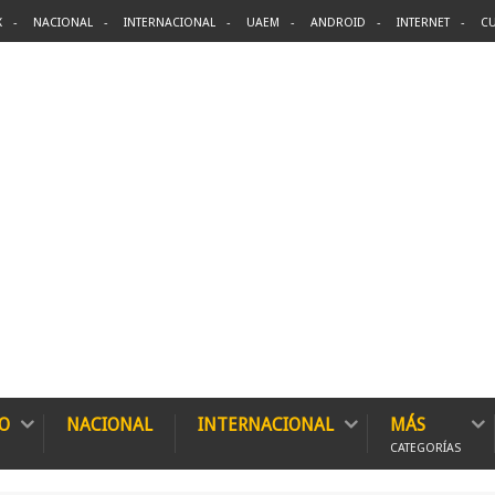
X
NACIONAL
INTERNACIONAL
UAEM
ANDROID
INTERNET
CU
O
NACIONAL
INTERNACIONAL
MÁS
CATEGORÍAS