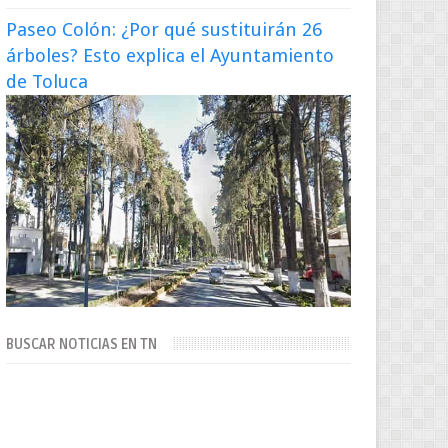
Paseo Colón: ¿Por qué sustituirán 26
árboles? Esto explica el Ayuntamiento
de Toluca
BUSCAR NOTICIAS EN TN