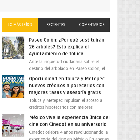
LO MÁS LEÍDO
RECIENTES
COMENTARIOS
Paseo Colón: ¿Por qué sustituirán
26 árboles? Esto explica el
Ayuntamiento de Toluca
Ante la inquietud ciudadana sobre el
destino del arbolado en Paseo Colón, el
gobierno municipal de Toluca aclaró que
Oportunidad en Toluca y Metepec
solo 26 ejemplares será...
nuevos créditos hipotecarios con
mejores tasas y asesoría gratis
Toluca y Metepec impulsan el acceso a
créditos hipotecarios con mejores
condiciones para las familias y
México vive la experiencia única del
emprendedores Con la creciente neces...
cine con Cinedot en su aniversario
Cinedot celebra 4 años revolucionando la
experiencia del cine en Méxic o En apenas