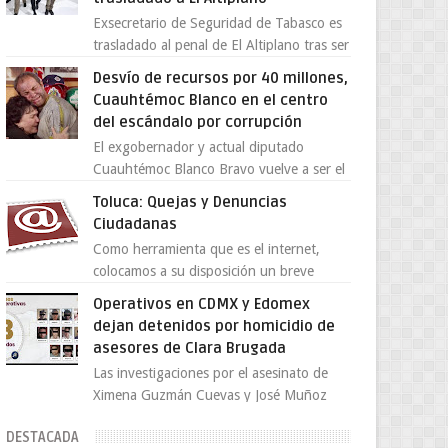
Exsecretario de Seguridad de Tabasco es
trasladado al penal de El Altiplano tras ser
extraditado a México El exsecretario de
Desvío de recursos por 40 millones,
Seguridad Públi...
Cuauhtémoc Blanco en el centro
del escándalo por corrupción
El exgobernador y actual diputado
Cuauhtémoc Blanco Bravo vuelve a ser el
centro de una tormenta política,
Toluca: Quejas y Denuncias
enfrentando señalamientos por...
Ciudadanas
Como herramienta que es el internet,
colocamos a su disposición un breve
directorio donde si tiene alguna queja o
Operativos en CDMX y Edomex
denuncia ciudadana la e...
dejan detenidos por homicidio de
asesores de Clara Brugada
Las investigaciones por el asesinato de
Ximena Guzmán Cuevas y José Muñoz
Vega, secretaria particular y coordinador
DESTACADA
de asesores de la jefa d...