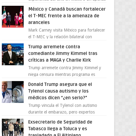
cuatro años, Cinedot ha demostrado que
México y Canadá buscan fortalecer
es posible reinve...
el T-MEC frente a la amenaza de
aranceles
Mark Carney visita México para fortalecer
el T-MEC y la relación bilateral con
Canadá En medio de la tensión comercial
Trump arremete contra
provocada por la ofen...
comediante Jimmy Kimmel tras
críticas a MAGA y Charlie Kirk
Trump arremete contra Jimmy Kimmel y
niega censura mientras programa es
cancelado La supuesta “cancelación” del
Donald Trump asegura que el
programa Jimmy Kimmel Live! ...
Tylenol causa autismo y los
médicos dicen “¿en serio?”
Trump vincula el Tylenol con autismo
durante el embarazo, pero expertos
desmienten la teoría [post_ad] En un
Exsecretario de Seguridad de
nuevo episodio de declaraciones...
Tabasco llega a Toluca y es
trasladado a El Altiplano