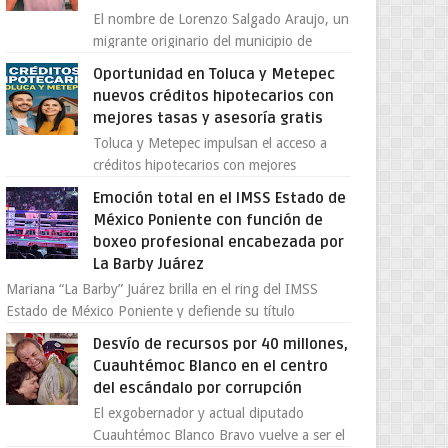
El nombre de Lorenzo Salgado Araujo, un
migrante originario del municipio de
Tlatlaya, Estado de México, se ha
Oportunidad en Toluca y Metepec
convertido en el centro de un...
nuevos créditos hipotecarios con
mejores tasas y asesoría gratis
Toluca y Metepec impulsan el acceso a
créditos hipotecarios con mejores
condiciones para las familias y
Emoción total en el IMSS Estado de
emprendedores Con la creciente neces...
México Poniente con función de
boxeo profesional encabezada por
La Barby Juárez
Mariana “La Barby” Juárez brilla en el ring del IMSS
Estado de México Poniente y defiende su título
Supergallo La Unidad Deportiva Cuauhtémo...
Desvío de recursos por 40 millones,
Cuauhtémoc Blanco en el centro
del escándalo por corrupción
El exgobernador y actual diputado
Cuauhtémoc Blanco Bravo vuelve a ser el