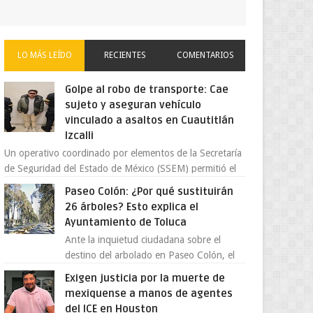
LO MÁS LEÍDO
RECIENTES
COMENTARIOS
Golpe al robo de transporte: Cae
sujeto y aseguran vehículo
vinculado a asaltos en Cuautitlán
Izcalli
Un operativo coordinado por elementos de la Secretaría
de Seguridad del Estado de México (SSEM) permitió el
aseguramiento de un vehículo vin...
Paseo Colón: ¿Por qué sustituirán
26 árboles? Esto explica el
Ayuntamiento de Toluca
Ante la inquietud ciudadana sobre el
destino del arbolado en Paseo Colón, el
gobierno municipal de Toluca aclaró que
Exigen justicia por la muerte de
solo 26 ejemplares será...
mexiquense a manos de agentes
del ICE en Houston