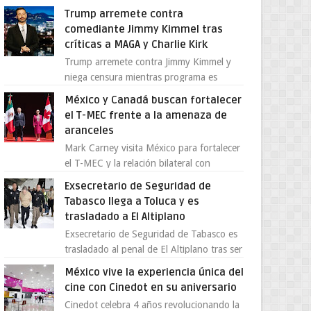
centro de una tormenta política,
Trump arremete contra
enfrentando señalamientos por...
comediante Jimmy Kimmel tras
críticas a MAGA y Charlie Kirk
Trump arremete contra Jimmy Kimmel y
niega censura mientras programa es
cancelado La supuesta “cancelación” del
México y Canadá buscan fortalecer
programa Jimmy Kimmel Live! ...
el T-MEC frente a la amenaza de
aranceles
Mark Carney visita México para fortalecer
el T-MEC y la relación bilateral con
Canadá En medio de la tensión comercial
Exsecretario de Seguridad de
provocada por la ofen...
Tabasco llega a Toluca y es
trasladado a El Altiplano
Exsecretario de Seguridad de Tabasco es
trasladado al penal de El Altiplano tras ser
extraditado a México El exsecretario de
México vive la experiencia única del
Seguridad Públi...
cine con Cinedot en su aniversario
Cinedot celebra 4 años revolucionando la