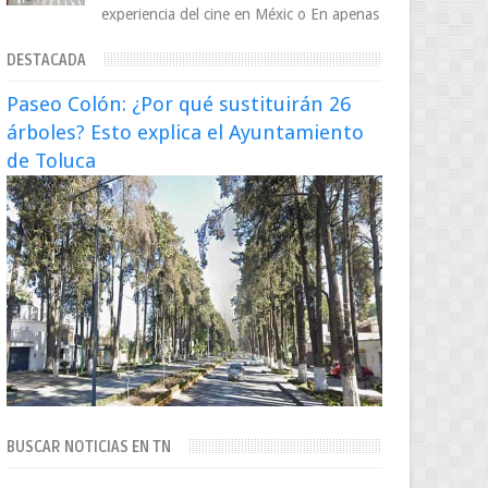
experiencia del cine en Méxic o En apenas
cuatro años, Cinedot ha demostrado que
DESTACADA
es posible reinve...
Paseo Colón: ¿Por qué sustituirán 26
árboles? Esto explica el Ayuntamiento
de Toluca
BUSCAR NOTICIAS EN TN