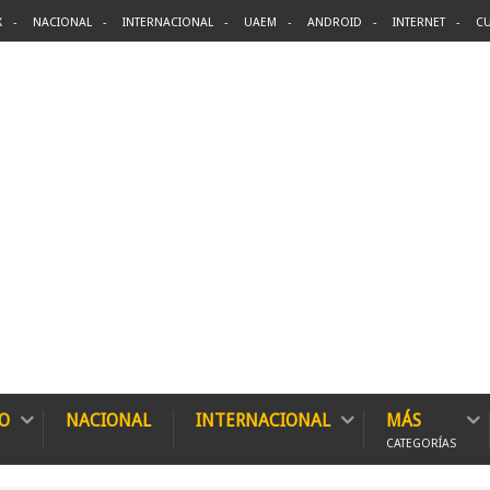
X
NACIONAL
INTERNACIONAL
UAEM
ANDROID
INTERNET
CU
O
NACIONAL
INTERNACIONAL
MÁS
CATEGORÍAS