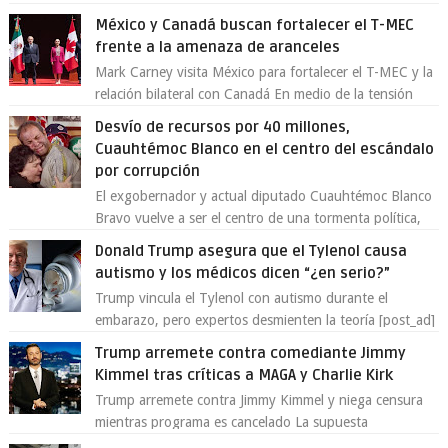
demostrado que es posible reinve...
México y Canadá buscan fortalecer el T-MEC
frente a la amenaza de aranceles
Mark Carney visita México para fortalecer el T-MEC y la
relación bilateral con Canadá En medio de la tensión
comercial provocada por la ofen...
Desvío de recursos por 40 millones,
Cuauhtémoc Blanco en el centro del escándalo
por corrupción
El exgobernador y actual diputado Cuauhtémoc Blanco
Bravo vuelve a ser el centro de una tormenta política,
enfrentando señalamientos por...
Donald Trump asegura que el Tylenol causa
autismo y los médicos dicen “¿en serio?”
Trump vincula el Tylenol con autismo durante el
embarazo, pero expertos desmienten la teoría [post_ad]
En un nuevo episodio de declaraciones...
Trump arremete contra comediante Jimmy
Kimmel tras críticas a MAGA y Charlie Kirk
Trump arremete contra Jimmy Kimmel y niega censura
mientras programa es cancelado La supuesta
“cancelación” del programa Jimmy Kimmel Live! ...