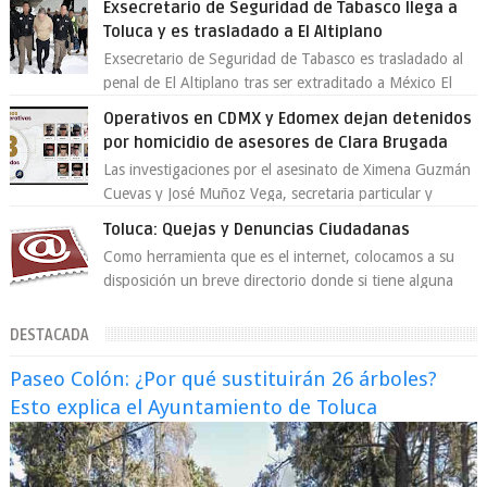
Exsecretario de Seguridad de Tabasco llega a
Toluca y es trasladado a El Altiplano
Exsecretario de Seguridad de Tabasco es trasladado al
penal de El Altiplano tras ser extraditado a México El
exsecretario de Seguridad Públi...
Operativos en CDMX y Edomex dejan detenidos
por homicidio de asesores de Clara Brugada
Las investigaciones por el asesinato de Ximena Guzmán
Cuevas y José Muñoz Vega, secretaria particular y
coordinador de asesores de la jefa d...
Toluca: Quejas y Denuncias Ciudadanas
Como herramienta que es el internet, colocamos a su
disposición un breve directorio donde si tiene alguna
queja o denuncia ciudadana la e...
DESTACADA
Paseo Colón: ¿Por qué sustituirán 26 árboles?
Esto explica el Ayuntamiento de Toluca