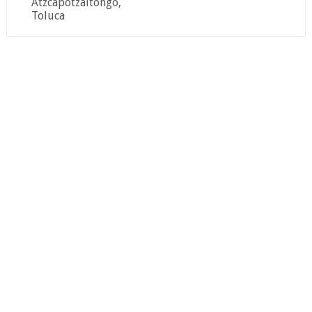
Atzcapotzaltongo,
Toluca