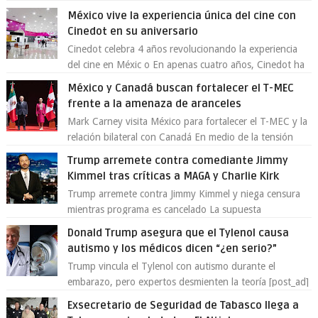
emprendedores Con la creciente neces...
México vive la experiencia única del cine con
Cinedot en su aniversario
Cinedot celebra 4 años revolucionando la experiencia
del cine en Méxic o En apenas cuatro años, Cinedot ha
demostrado que es posible reinve...
México y Canadá buscan fortalecer el T-MEC
frente a la amenaza de aranceles
Mark Carney visita México para fortalecer el T-MEC y la
relación bilateral con Canadá En medio de la tensión
comercial provocada por la ofen...
Trump arremete contra comediante Jimmy
Kimmel tras críticas a MAGA y Charlie Kirk
Trump arremete contra Jimmy Kimmel y niega censura
mientras programa es cancelado La supuesta
“cancelación” del programa Jimmy Kimmel Live! ...
Donald Trump asegura que el Tylenol causa
autismo y los médicos dicen “¿en serio?”
Trump vincula el Tylenol con autismo durante el
embarazo, pero expertos desmienten la teoría [post_ad]
En un nuevo episodio de declaraciones...
Exsecretario de Seguridad de Tabasco llega a