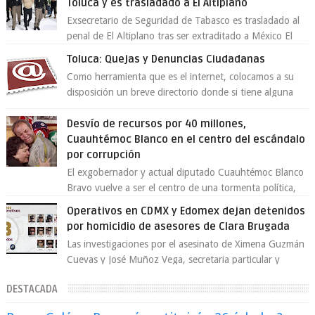
Toluca y es trasladado a El Altiplano
Exsecretario de Seguridad de Tabasco es trasladado al
penal de El Altiplano tras ser extraditado a México El
exsecretario de Seguridad Públi...
Toluca: Quejas y Denuncias Ciudadanas
Como herramienta que es el internet, colocamos a su
disposición un breve directorio donde si tiene alguna
queja o denuncia ciudadana la e...
Desvío de recursos por 40 millones,
Cuauhtémoc Blanco en el centro del escándalo
por corrupción
El exgobernador y actual diputado Cuauhtémoc Blanco
Bravo vuelve a ser el centro de una tormenta política,
enfrentando señalamientos por...
Operativos en CDMX y Edomex dejan detenidos
por homicidio de asesores de Clara Brugada
Las investigaciones por el asesinato de Ximena Guzmán
Cuevas y José Muñoz Vega, secretaria particular y
coordinador de asesores de la jefa d...
DESTACADA