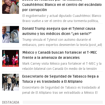
Cuauhtémoc Blanco en el centro del escándalo
por corrupción
El exgobernador y actual diputado Cuauhtémoc Blanco
Bravo vuelve a ser el centro de una tormenta política,
enfrentando señalamientos por...
Donald Trump asegura que el Tylenol causa
autismo y los médicos dicen “¿en serio?”
Trump vincula el Tylenol con autismo durante el
embarazo, pero expertos desmienten la teoría [post_ad]
En un nuevo episodio de declaraciones...
México y Canadá buscan fortalecer el T-MEC
frente a la amenaza de aranceles
Mark Carney visita México para fortalecer el T-MEC y la
relación bilateral con Canadá En medio de la tensión
comercial provocada por la ofen...
Exsecretario de Seguridad de Tabasco llega a
Toluca y es trasladado a El Altiplano
Exsecretario de Seguridad de Tabasco es trasladado al
penal de El Altiplano tras ser extraditado a México El
exsecretario de Seguridad Públi...
DESTACADA