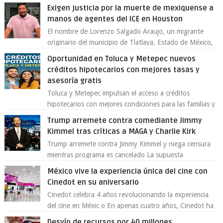
Toluca aclaró que solo 26 ejemplares será...
Exigen justicia por la muerte de mexiquense a
manos de agentes del ICE en Houston
El nombre de Lorenzo Salgado Araujo, un migrante
originario del municipio de Tlatlaya, Estado de México,
se ha convertido en el centro de un...
Oportunidad en Toluca y Metepec nuevos
créditos hipotecarios con mejores tasas y
asesoría gratis
Toluca y Metepec impulsan el acceso a créditos
hipotecarios con mejores condiciones para las familias y
emprendedores Con la creciente neces...
Trump arremete contra comediante Jimmy
Kimmel tras críticas a MAGA y Charlie Kirk
Trump arremete contra Jimmy Kimmel y niega censura
mientras programa es cancelado La supuesta
“cancelación” del programa Jimmy Kimmel Live! ...
México vive la experiencia única del cine con
Cinedot en su aniversario
Cinedot celebra 4 años revolucionando la experiencia
del cine en Méxic o En apenas cuatro años, Cinedot ha
demostrado que es posible reinve...
Desvío de recursos por 40 millones,