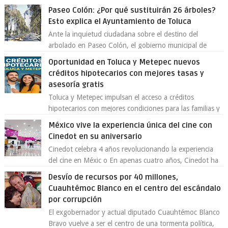
Paseo Colón: ¿Por qué sustituirán 26 árboles?
Esto explica el Ayuntamiento de Toluca
Ante la inquietud ciudadana sobre el destino del
arbolado en Paseo Colón, el gobierno municipal de
Toluca aclaró que solo 26 ejemplares será...
Oportunidad en Toluca y Metepec nuevos
créditos hipotecarios con mejores tasas y
asesoría gratis
Toluca y Metepec impulsan el acceso a créditos
hipotecarios con mejores condiciones para las familias y
emprendedores Con la creciente neces...
México vive la experiencia única del cine con
Cinedot en su aniversario
Cinedot celebra 4 años revolucionando la experiencia
del cine en Méxic o En apenas cuatro años, Cinedot ha
demostrado que es posible reinve...
Desvío de recursos por 40 millones,
Cuauhtémoc Blanco en el centro del escándalo
por corrupción
El exgobernador y actual diputado Cuauhtémoc Blanco
Bravo vuelve a ser el centro de una tormenta política,