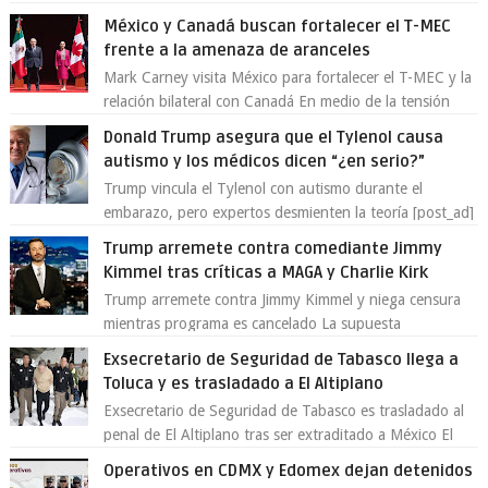
enfrentando señalamientos por...
México y Canadá buscan fortalecer el T-MEC
frente a la amenaza de aranceles
Mark Carney visita México para fortalecer el T-MEC y la
relación bilateral con Canadá En medio de la tensión
comercial provocada por la ofen...
Donald Trump asegura que el Tylenol causa
autismo y los médicos dicen “¿en serio?”
Trump vincula el Tylenol con autismo durante el
embarazo, pero expertos desmienten la teoría [post_ad]
En un nuevo episodio de declaraciones...
Trump arremete contra comediante Jimmy
Kimmel tras críticas a MAGA y Charlie Kirk
Trump arremete contra Jimmy Kimmel y niega censura
mientras programa es cancelado La supuesta
“cancelación” del programa Jimmy Kimmel Live! ...
Exsecretario de Seguridad de Tabasco llega a
Toluca y es trasladado a El Altiplano
Exsecretario de Seguridad de Tabasco es trasladado al
penal de El Altiplano tras ser extraditado a México El
exsecretario de Seguridad Públi...
Operativos en CDMX y Edomex dejan detenidos