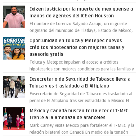
Toluca aclaró que solo 26 ejemplares será...
Exigen justicia por la muerte de mexiquense a
manos de agentes del ICE en Houston
El nombre de Lorenzo Salgado Araujo, un migrante
originario del municipio de Tlatlaya, Estado de México,
se ha convertido en el centro de un...
Oportunidad en Toluca y Metepec nuevos
créditos hipotecarios con mejores tasas y
asesoría gratis
Toluca y Metepec impulsan el acceso a créditos
hipotecarios con mejores condiciones para las familias y
emprendedores Con la creciente neces...
Exsecretario de Seguridad de Tabasco llega a
Toluca y es trasladado a El Altiplano
Exsecretario de Seguridad de Tabasco es trasladado al
penal de El Altiplano tras ser extraditado a México El
exsecretario de Seguridad Públi...
México y Canadá buscan fortalecer el T-MEC
frente a la amenaza de aranceles
Mark Carney visita México para fortalecer el T-MEC y la
relación bilateral con Canadá En medio de la tensión