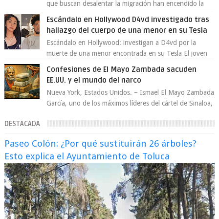
que buscan desalentar la migración han encendido la
polémica en México, luego de ser tr...
Escándalo en Hollywood D4vd investigado tras
hallazgo del cuerpo de una menor en su Tesla
Escándalo en Hollywood: investigan a D4vd por la
muerte de una menor encontrada en su Tesla El joven
artista David Anthony Burke, mejor cono...
Confesiones de El Mayo Zambada sacuden
EE.UU. y el mundo del narco
Nueva York, Estados Unidos. – Ismael El Mayo Zambada
García, uno de los máximos líderes del cártel de Sinaloa,
se declaró culpable este lun...
DESTACADA
Paseo Colón: ¿Por qué sustituirán 26 árboles?
Esto explica el Ayuntamiento de Toluca