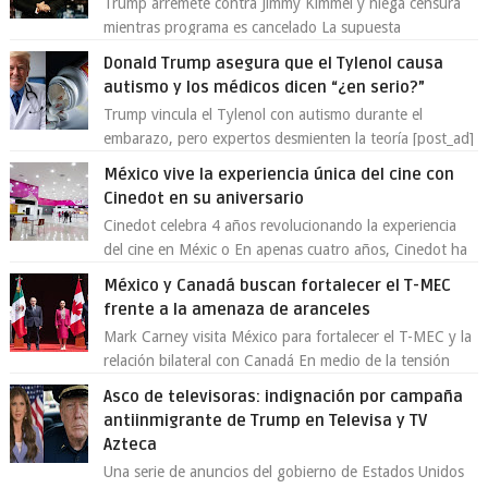
Trump arremete contra Jimmy Kimmel y niega censura
mientras programa es cancelado La supuesta
“cancelación” del programa Jimmy Kimmel Live! ...
Donald Trump asegura que el Tylenol causa
autismo y los médicos dicen “¿en serio?”
Trump vincula el Tylenol con autismo durante el
embarazo, pero expertos desmienten la teoría [post_ad]
En un nuevo episodio de declaraciones...
México vive la experiencia única del cine con
Cinedot en su aniversario
Cinedot celebra 4 años revolucionando la experiencia
del cine en Méxic o En apenas cuatro años, Cinedot ha
demostrado que es posible reinve...
México y Canadá buscan fortalecer el T-MEC
frente a la amenaza de aranceles
Mark Carney visita México para fortalecer el T-MEC y la
relación bilateral con Canadá En medio de la tensión
comercial provocada por la ofen...
Asco de televisoras: indignación por campaña
antiinmigrante de Trump en Televisa y TV
Azteca
Una serie de anuncios del gobierno de Estados Unidos