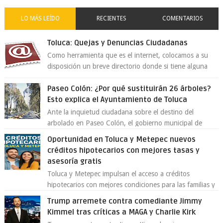
LO MÁS LEÍDO
RECIENTES
COMENTARIOS
Toluca: Quejas y Denuncias Ciudadanas
Como herramienta que es el internet, colocamos a su
disposición un breve directorio donde si tiene alguna
queja o denuncia ciudadana la e...
Paseo Colón: ¿Por qué sustituirán 26 árboles?
Esto explica el Ayuntamiento de Toluca
Ante la inquietud ciudadana sobre el destino del
arbolado en Paseo Colón, el gobierno municipal de
Toluca aclaró que solo 26 ejemplares será...
Oportunidad en Toluca y Metepec nuevos
créditos hipotecarios con mejores tasas y
asesoría gratis
Toluca y Metepec impulsan el acceso a créditos
hipotecarios con mejores condiciones para las familias y
emprendedores Con la creciente neces...
Trump arremete contra comediante Jimmy
Kimmel tras críticas a MAGA y Charlie Kirk