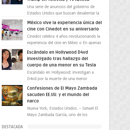
Una serie de anuncios del gobierno de
Estados Unidos que buscan desalentar la
migración han encendido la polémica en
México vive la experiencia única del
México, luego de ser tr...
cine con Cinedot en su aniversario
Cinedot celebra 4 años revolucionando la
experiencia del cine en Méxic o En apenas
cuatro años, Cinedot ha demostrado que
Escándalo en Hollywood D4vd
es posible reinve...
investigado tras hallazgo del
cuerpo de una menor en su Tesla
Escándalo en Hollywood: investigan a
D4vd por la muerte de una menor
encontrada en su Tesla El joven artista
Confesiones de El Mayo Zambada
David Anthony Burke, mejor cono...
sacuden EE.UU. y el mundo del
narco
Nueva York, Estados Unidos. – Ismael El
Mayo Zambada García, uno de los
máximos líderes del cártel de Sinaloa, se
DESTACADA
declaró culpable este lun...