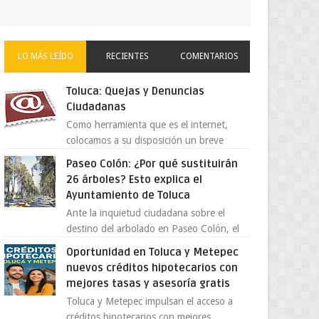
LO MÁS LEÍDO
RECIENTES
COMENTARIOS
Toluca: Quejas y Denuncias
Ciudadanas
Como herramienta que es el internet,
colocamos a su disposición un breve
directorio donde si tiene alguna queja o
Paseo Colón: ¿Por qué sustituirán
denuncia ciudadana la e...
26 árboles? Esto explica el
Ayuntamiento de Toluca
Ante la inquietud ciudadana sobre el
destino del arbolado en Paseo Colón, el
gobierno municipal de Toluca aclaró que
Oportunidad en Toluca y Metepec
solo 26 ejemplares será...
nuevos créditos hipotecarios con
mejores tasas y asesoría gratis
Toluca y Metepec impulsan el acceso a
créditos hipotecarios con mejores