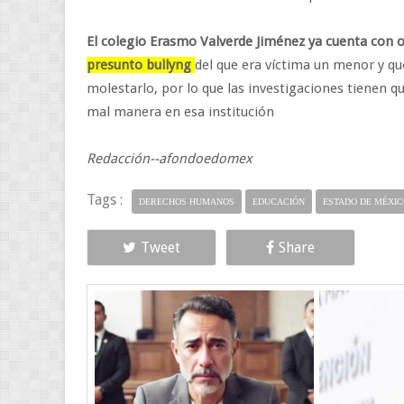
El colegio Erasmo Valverde Jiménez ya cuenta con
presunto bullyng
del que era víctima un menor y qu
molestarlo, por lo que las investigaciones tienen q
mal manera en esa institución
Redacción--afondoedomex
Tags :
DERECHOS HUMANOS
EDUCACIÓN
ESTADO DE MÉXIC
Tweet
Share