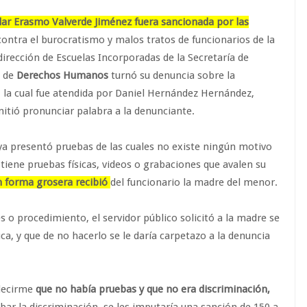
ular Erasmo Valverde Jiménez fuera sancionada por las
ontra el burocratismo y malos tratos de funcionarios de la
irección de Escuelas Incorporadas de la Secretaría de
n de
Derechos Humanos
turnó su denuncia sobre la
, la cual fue atendida por Daniel Hernández Hernández,
mitió pronunciar palabra a la denunciante.
y ya presentó pruebas de las cuales no existe ningún motivo
 tiene pruebas físicas, videos o grabaciones que avalen su
n forma grosera recibió
del funcionario la madre del menor.
s o procedimiento, el servidor público solicitó a la madre se
ca, y que de no hacerlo se le daría carpetazo a la denuncia
 decirme
que no había pruebas y que no era discriminación,