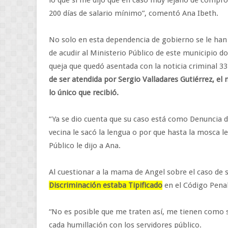
lo que sí me dijo que en caso muy lejano de comprob
200 días de salario mínimo”, comentó Ana Ibeth.
No solo en esta dependencia de gobierno se le han
de acudir al Ministerio Público de este municipio
queja que quedó asentada con la noticia criminal 
de ser atendida por Sergio Valladares Gutiérrez, el
lo único que recibió.
“Ya se dio cuenta que su caso está como Denuncia d
vecina le sacó la lengua o por que hasta la mosca l
Público le dijo a Ana.
Al cuestionar a la mama de Angel sobre el caso de su
Discriminación estaba Tipificado
en el Código Penal
“No es posible que me traten así, me tienen como si
cada humillación con los servidores público.