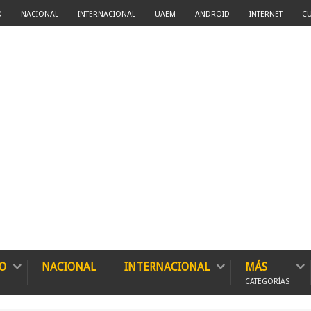
X
NACIONAL
INTERNACIONAL
UAEM
ANDROID
INTERNET
CU
O
NACIONAL
INTERNACIONAL
MÁS
CATEGORÍAS