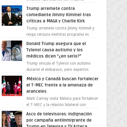
condiciones para las familias y
Trump arremete contra
emprendedores Con la creciente neces...
comediante Jimmy Kimmel tras
críticas a MAGA y Charlie Kirk
Trump arremete contra Jimmy Kimmel y
niega censura mientras programa es
cancelado La supuesta “cancelación” del
Donald Trump asegura que el
programa Jimmy Kimmel Live! ...
Tylenol causa autismo y los
médicos dicen “¿en serio?”
Trump vincula el Tylenol con autismo
durante el embarazo, pero expertos
desmienten la teoría [post_ad] En un
México y Canadá buscan fortalecer
nuevo episodio de declaraciones...
el T-MEC frente a la amenaza de
aranceles
Mark Carney visita México para fortalecer
el T-MEC y la relación bilateral con
Canadá En medio de la tensión comercial
Asco de televisoras: indignación
provocada por la ofen...
por campaña antiinmigrante de
Trump en Televisa y TV Azteca