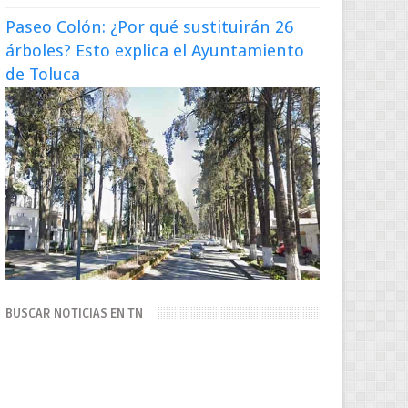
Paseo Colón: ¿Por qué sustituirán 26
árboles? Esto explica el Ayuntamiento
de Toluca
BUSCAR NOTICIAS EN TN