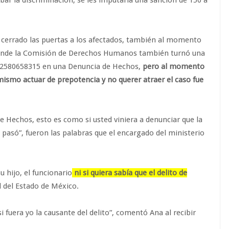
ar la discriminación, se les imputaría una sanción de 150 a
 cerrado las puertas a los afectados, también al momento
 donde la Comisión de Derechos Humanos también turnó una
332580658315 en una Denuncia de Hechos,
pero al momento
 mismo actuar de prepotencia y no querer atraer el caso fue
e Hechos, esto es como si usted viniera a denunciar que la
e pasó”, fueron las palabras que el encargado del ministerio
 hijo, el funcionario
ni si quiera sabía que el delito de
 del Estado de México.
 fuera yo la causante del delito”, comentó Ana al recibir