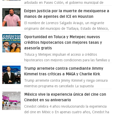
arbolado en Paseo Colón, el gobierno municipal de
Toluca aclaró que solo 26 ejemplares será...
Exigen justicia por la muerte de mexiquense a
manos de agentes del ICE en Houston
El nombre de Lorenzo Salgado Araujo, un migrante
originario del municipio de Tlatlaya, Estado de México,
se ha convertido en el centro de un...
Oportunidad en Toluca y Metepec nuevos
créditos hipotecarios con mejores tasas y
asesoría gratis
Toluca y Metepec impulsan el acceso a créditos
hipotecarios con mejores condiciones para las familias y
emprendedores Con la creciente neces...
Trump arremete contra comediante Jimmy
Kimmel tras críticas a MAGA y Charlie Kirk
Trump arremete contra Jimmy Kimmel y niega censura
mientras programa es cancelado La supuesta
“cancelación” del programa Jimmy Kimmel Live! ...
México vive la experiencia única del cine con
Cinedot en su aniversario
Cinedot celebra 4 años revolucionando la experiencia
del cine en Méxic o En apenas cuatro años, Cinedot ha