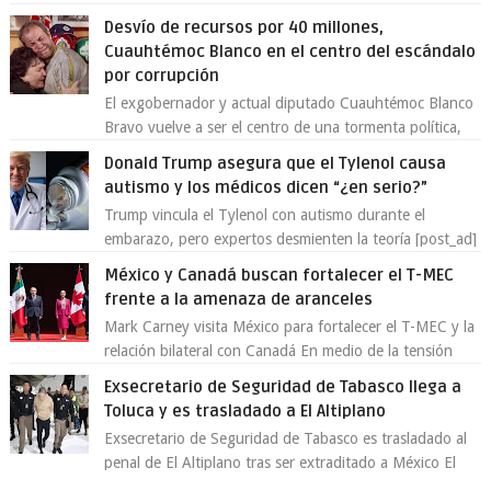
demostrado que es posible reinve...
Desvío de recursos por 40 millones,
Cuauhtémoc Blanco en el centro del escándalo
por corrupción
El exgobernador y actual diputado Cuauhtémoc Blanco
Bravo vuelve a ser el centro de una tormenta política,
enfrentando señalamientos por...
Donald Trump asegura que el Tylenol causa
autismo y los médicos dicen “¿en serio?”
Trump vincula el Tylenol con autismo durante el
embarazo, pero expertos desmienten la teoría [post_ad]
En un nuevo episodio de declaraciones...
México y Canadá buscan fortalecer el T-MEC
frente a la amenaza de aranceles
Mark Carney visita México para fortalecer el T-MEC y la
relación bilateral con Canadá En medio de la tensión
comercial provocada por la ofen...
Exsecretario de Seguridad de Tabasco llega a
Toluca y es trasladado a El Altiplano
Exsecretario de Seguridad de Tabasco es trasladado al
penal de El Altiplano tras ser extraditado a México El
exsecretario de Seguridad Públi...