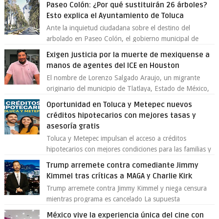
Paseo Colón: ¿Por qué sustituirán 26 árboles?
Esto explica el Ayuntamiento de Toluca
Ante la inquietud ciudadana sobre el destino del
arbolado en Paseo Colón, el gobierno municipal de
Toluca aclaró que solo 26 ejemplares será...
Exigen justicia por la muerte de mexiquense a
manos de agentes del ICE en Houston
El nombre de Lorenzo Salgado Araujo, un migrante
originario del municipio de Tlatlaya, Estado de México,
se ha convertido en el centro de un...
Oportunidad en Toluca y Metepec nuevos
créditos hipotecarios con mejores tasas y
asesoría gratis
Toluca y Metepec impulsan el acceso a créditos
hipotecarios con mejores condiciones para las familias y
emprendedores Con la creciente neces...
Trump arremete contra comediante Jimmy
Kimmel tras críticas a MAGA y Charlie Kirk
Trump arremete contra Jimmy Kimmel y niega censura
mientras programa es cancelado La supuesta
“cancelación” del programa Jimmy Kimmel Live! ...
México vive la experiencia única del cine con