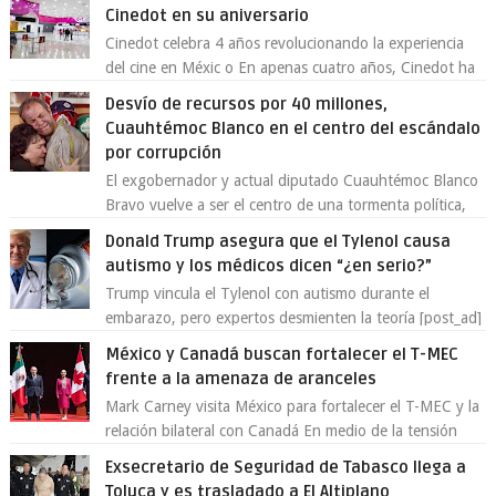
Cinedot en su aniversario
Cinedot celebra 4 años revolucionando la experiencia
del cine en Méxic o En apenas cuatro años, Cinedot ha
demostrado que es posible reinve...
Desvío de recursos por 40 millones,
Cuauhtémoc Blanco en el centro del escándalo
por corrupción
El exgobernador y actual diputado Cuauhtémoc Blanco
Bravo vuelve a ser el centro de una tormenta política,
enfrentando señalamientos por...
Donald Trump asegura que el Tylenol causa
autismo y los médicos dicen “¿en serio?”
Trump vincula el Tylenol con autismo durante el
embarazo, pero expertos desmienten la teoría [post_ad]
En un nuevo episodio de declaraciones...
México y Canadá buscan fortalecer el T-MEC
frente a la amenaza de aranceles
Mark Carney visita México para fortalecer el T-MEC y la
relación bilateral con Canadá En medio de la tensión
comercial provocada por la ofen...
Exsecretario de Seguridad de Tabasco llega a
Toluca y es trasladado a El Altiplano