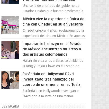
Una serie de anuncios del gobierno de
Estados Unidos que buscan desalentar la
migración han encendido la polémica en
México vive la experiencia única del
México, luego de ser tr...
cine con Cinedot en su aniversario
Cinedot celebra 4 años revolucionando la
experiencia del cine en Méxic o En apenas
cuatro años, Cinedot ha demostrado que
Impactante hallazgo en el Estado
es posible reinve...
de México encuentran muertos a
dos artistas colombianos
Hallan sin vida a los artistas colombianos
B-King y Regio Clown en el Estado de
México El mundo de la música urbana y la
Escándalo en Hollywood D4vd
escena artística en...
investigado tras hallazgo del
cuerpo de una menor en su Tesla
Escándalo en Hollywood: investigan a
D4vd por la muerte de una menor
encontrada en su Tesla El joven artista
DESTACADA
David Anthony Burke, mejor cono...