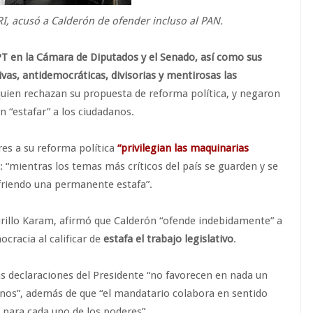
PRI, acusó a Calderón de ofender incluso al PAN.
PT en la Cámara de Diputados y el Senado, así como sus
ivas, antidemocráticas, divisorias y mentirosas las
uien rechazan su propuesta de reforma política, y negaron
 “estafar” a los ciudadanos.
es a su reforma política
“privilegian las maquinarias
: “mientras los temas más críticos del país se guarden y se
friendo una permanente estafa”.
Murillo Karam, afirmó que Calderón “ofende indebidamente” a
ocracia al calificar de
estafa el trabajo legislativo
.
s declaraciones del Presidente “no favorecen en nada un
danos”, además de que “el mandatario colabora en sentido
n para cada uno de los poderes”.