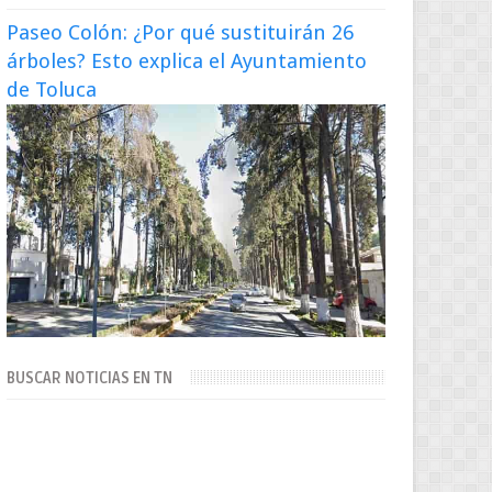
Paseo Colón: ¿Por qué sustituirán 26
árboles? Esto explica el Ayuntamiento
de Toluca
BUSCAR NOTICIAS EN TN