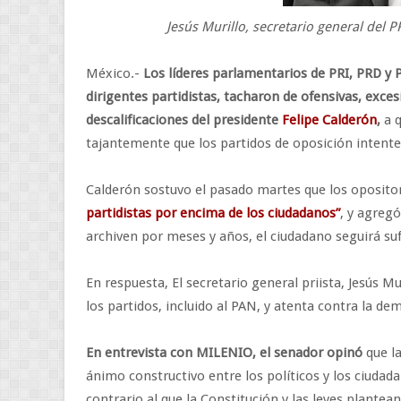
Jesús Murillo, secretario general del 
México.-
Los líderes parlamentarios de PRI, PRD y 
dirigentes partidistas, tacharon de ofensivas, exces
descalificaciones del presidente
Felipe Calderón
,
a q
tajantemente que los partidos de oposición intenten
Calderón sostuvo el pasado martes que los opositor
partidistas por encima de los ciudadanos”
, y agregó
archiven por meses y años, el ciudadano seguirá su
En respuesta, El secretario general priista, Jesús 
los partidos, incluido al PAN, y atenta contra la dem
En entrevista con MILENIO, el senador opinó
que la
ánimo constructivo entre los políticos y los ciuda
contrario al que la Constitución y las leyes plantea