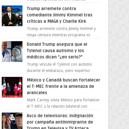
condiciones para las familias y
Trump arremete contra
emprendedores Con la creciente neces...
comediante Jimmy Kimmel tras
críticas a MAGA y Charlie Kirk
Trump arremete contra Jimmy Kimmel y
niega censura mientras programa es
cancelado La supuesta “cancelación” del
Donald Trump asegura que el
programa Jimmy Kimmel Live! ...
Tylenol causa autismo y los
médicos dicen “¿en serio?”
Trump vincula el Tylenol con autismo
durante el embarazo, pero expertos
desmienten la teoría [post_ad] En un
México y Canadá buscan fortalecer
nuevo episodio de declaraciones...
el T-MEC frente a la amenaza de
aranceles
Mark Carney visita México para fortalecer
el T-MEC y la relación bilateral con
Canadá En medio de la tensión comercial
Asco de televisoras: indignación
provocada por la ofen...
por campaña antiinmigrante de
Trump en Televisa y TV Azteca