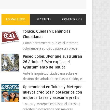
LO MÁS LEÍDO
RECIENTES
COMENTARIOS
Toluca: Quejas y Denuncias
Ciudadanas
Como herramienta que es el internet,
colocamos a su disposición un breve
directorio donde si tiene alguna queja o
Paseo Colón: ¿Por qué sustituirán
denuncia ciudadana la e...
26 árboles? Esto explica el
Ayuntamiento de Toluca
Ante la inquietud ciudadana sobre el
destino del arbolado en Paseo Colón, el
gobierno municipal de Toluca aclaró que
Oportunidad en Toluca y Metepec
solo 26 ejemplares será...
nuevos créditos hipotecarios con
mejores tasas y asesoría gratis
Toluca y Metepec impulsan el acceso a
créditos hipotecarios con mejores