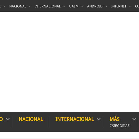
X
NACIONAL
INTERNACIONAL
UAEM
ANDROID
INTERNET
CU
O
NACIONAL
INTERNACIONAL
MÁS
CATEGORÍAS