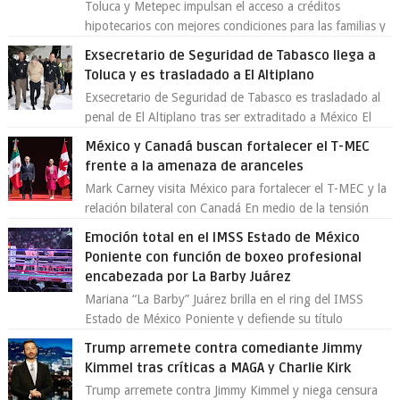
Toluca y Metepec impulsan el acceso a créditos
hipotecarios con mejores condiciones para las familias y
emprendedores Con la creciente neces...
Exsecretario de Seguridad de Tabasco llega a
Toluca y es trasladado a El Altiplano
Exsecretario de Seguridad de Tabasco es trasladado al
penal de El Altiplano tras ser extraditado a México El
exsecretario de Seguridad Públi...
México y Canadá buscan fortalecer el T-MEC
frente a la amenaza de aranceles
Mark Carney visita México para fortalecer el T-MEC y la
relación bilateral con Canadá En medio de la tensión
comercial provocada por la ofen...
Emoción total en el IMSS Estado de México
Poniente con función de boxeo profesional
encabezada por La Barby Juárez
Mariana “La Barby” Juárez brilla en el ring del IMSS
Estado de México Poniente y defiende su título
Supergallo La Unidad Deportiva Cuauhtémo...
Trump arremete contra comediante Jimmy
Kimmel tras críticas a MAGA y Charlie Kirk
Trump arremete contra Jimmy Kimmel y niega censura