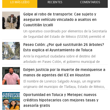
LO MÁS LEÍDO
RECIENTES
COMENTARIOS
Golpe al robo de transporte: Cae sujeto y
aseguran vehículo vinculado a asaltos en
Cuautitlán Izcalli
Un operativo coordinado por elementos de la Secretaría
de Seguridad del Estado de México (SSEM) permitió el
aseguramiento de un vehículo vin...
Paseo Colón: ¿Por qué sustituirán 26 árboles?
Esto explica el Ayuntamiento de Toluca
Ante la inquietud ciudadana sobre el destino del
arbolado en Paseo Colón, el gobierno municipal de
Toluca aclaró que solo 26 ejemplares será...
Exigen justicia por la muerte de mexiquense a
manos de agentes del ICE en Houston
El nombre de Lorenzo Salgado Araujo, un migrante
originario del municipio de Tlatlaya, Estado de México,
se ha convertido en el centro de un...
Oportunidad en Toluca y Metepec nuevos
créditos hipotecarios con mejores tasas y
asesoría gratis