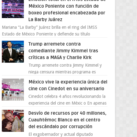
provocada por la ofen...
México Poniente con función de
boxeo profesional encabezada por
La Barby Juárez
Mariana “La Barby” Juárez brilla en el ring del IMSS
Estado de México Poniente y defiende su título
Supergallo La Unidad Deportiva Cuauhtémo...
Trump arremete contra
comediante Jimmy Kimmel tras
críticas a MAGA y Charlie Kirk
Trump arremete contra Jimmy Kimmel y
niega censura mientras programa es
cancelado La supuesta “cancelación” del
México vive la experiencia única del
programa Jimmy Kimmel Live! ...
cine con Cinedot en su aniversario
Cinedot celebra 4 años revolucionando la
experiencia del cine en Méxic o En apenas
cuatro años, Cinedot ha demostrado que
Desvío de recursos por 40 millones,
es posible reinve...
Cuauhtémoc Blanco en el centro
del escándalo por corrupción
El exgobernador y actual diputado