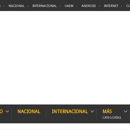
X
NACIONAL
INTERNACIONAL
UAEM
ANDROID
INTERNET
CU
O
NACIONAL
INTERNACIONAL
MÁS
CATEGORÍAS