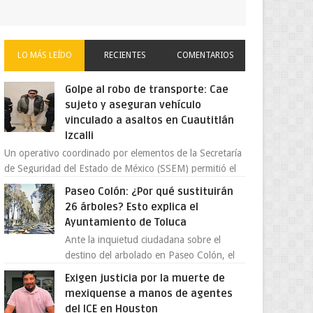
LO MÁS LEÍDO
RECIENTES
COMENTARIOS
Golpe al robo de transporte: Cae
sujeto y aseguran vehículo
vinculado a asaltos en Cuautitlán
Izcalli
Un operativo coordinado por elementos de la Secretaría
de Seguridad del Estado de México (SSEM) permitió el
aseguramiento de un vehículo vin...
Paseo Colón: ¿Por qué sustituirán
26 árboles? Esto explica el
Ayuntamiento de Toluca
Ante la inquietud ciudadana sobre el
destino del arbolado en Paseo Colón, el
gobierno municipal de Toluca aclaró que
Exigen justicia por la muerte de
solo 26 ejemplares será...
mexiquense a manos de agentes
del ICE en Houston