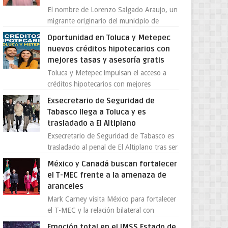
El nombre de Lorenzo Salgado Araujo, un
migrante originario del municipio de
Tlatlaya, Estado de México, se ha
Oportunidad en Toluca y Metepec
convertido en el centro de un...
nuevos créditos hipotecarios con
mejores tasas y asesoría gratis
Toluca y Metepec impulsan el acceso a
créditos hipotecarios con mejores
condiciones para las familias y
Exsecretario de Seguridad de
emprendedores Con la creciente neces...
Tabasco llega a Toluca y es
trasladado a El Altiplano
Exsecretario de Seguridad de Tabasco es
trasladado al penal de El Altiplano tras ser
extraditado a México El exsecretario de
México y Canadá buscan fortalecer
Seguridad Públi...
el T-MEC frente a la amenaza de
aranceles
Mark Carney visita México para fortalecer
el T-MEC y la relación bilateral con
Canadá En medio de la tensión comercial
Emoción total en el IMSS Estado de