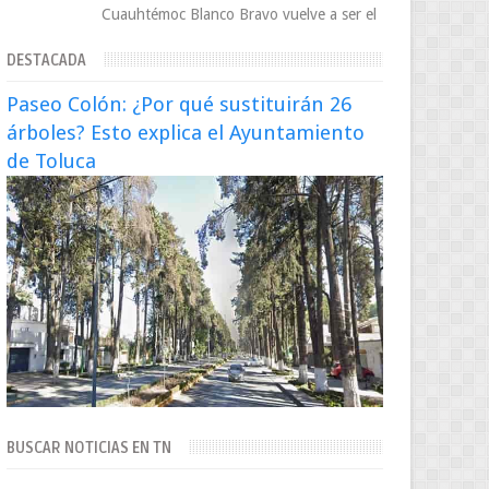
Cuauhtémoc Blanco Bravo vuelve a ser el
centro de una tormenta política,
DESTACADA
enfrentando señalamientos por...
Paseo Colón: ¿Por qué sustituirán 26
árboles? Esto explica el Ayuntamiento
de Toluca
BUSCAR NOTICIAS EN TN