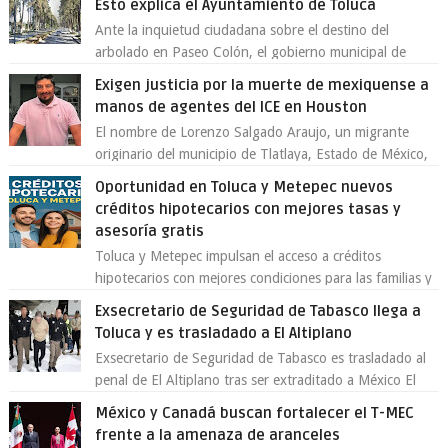
Esto explica el Ayuntamiento de Toluca
Ante la inquietud ciudadana sobre el destino del
arbolado en Paseo Colón, el gobierno municipal de
Toluca aclaró que solo 26 ejemplares será...
Exigen justicia por la muerte de mexiquense a
manos de agentes del ICE en Houston
El nombre de Lorenzo Salgado Araujo, un migrante
originario del municipio de Tlatlaya, Estado de México,
se ha convertido en el centro de un...
Oportunidad en Toluca y Metepec nuevos
créditos hipotecarios con mejores tasas y
asesoría gratis
Toluca y Metepec impulsan el acceso a créditos
hipotecarios con mejores condiciones para las familias y
emprendedores Con la creciente neces...
Exsecretario de Seguridad de Tabasco llega a
Toluca y es trasladado a El Altiplano
Exsecretario de Seguridad de Tabasco es trasladado al
penal de El Altiplano tras ser extraditado a México El
exsecretario de Seguridad Públi...
México y Canadá buscan fortalecer el T-MEC
frente a la amenaza de aranceles