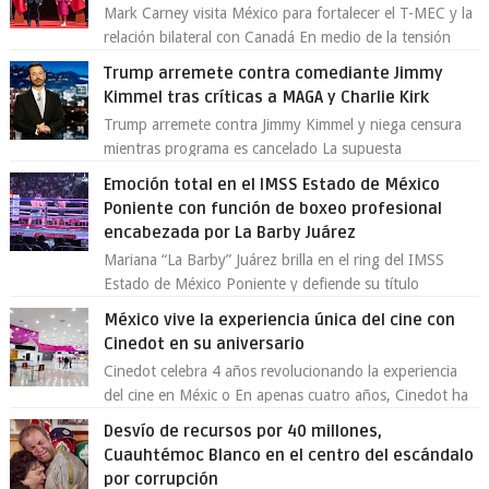
Mark Carney visita México para fortalecer el T-MEC y la
relación bilateral con Canadá En medio de la tensión
comercial provocada por la ofen...
Trump arremete contra comediante Jimmy
Kimmel tras críticas a MAGA y Charlie Kirk
Trump arremete contra Jimmy Kimmel y niega censura
mientras programa es cancelado La supuesta
“cancelación” del programa Jimmy Kimmel Live! ...
Emoción total en el IMSS Estado de México
Poniente con función de boxeo profesional
encabezada por La Barby Juárez
Mariana “La Barby” Juárez brilla en el ring del IMSS
Estado de México Poniente y defiende su título
Supergallo La Unidad Deportiva Cuauhtémo...
México vive la experiencia única del cine con
Cinedot en su aniversario
Cinedot celebra 4 años revolucionando la experiencia
del cine en Méxic o En apenas cuatro años, Cinedot ha
demostrado que es posible reinve...
Desvío de recursos por 40 millones,
Cuauhtémoc Blanco en el centro del escándalo
por corrupción