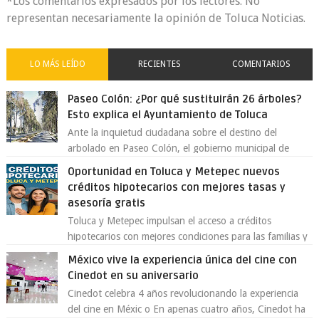
*Los comentarios expresados por los lectores. No
representan necesariamente la opinión de Toluca Noticias.
LO MÁS LEÍDO
RECIENTES
COMENTARIOS
Paseo Colón: ¿Por qué sustituirán 26 árboles?
Esto explica el Ayuntamiento de Toluca
Ante la inquietud ciudadana sobre el destino del
arbolado en Paseo Colón, el gobierno municipal de
Toluca aclaró que solo 26 ejemplares será...
Oportunidad en Toluca y Metepec nuevos
créditos hipotecarios con mejores tasas y
asesoría gratis
Toluca y Metepec impulsan el acceso a créditos
hipotecarios con mejores condiciones para las familias y
emprendedores Con la creciente neces...
México vive la experiencia única del cine con
Cinedot en su aniversario
Cinedot celebra 4 años revolucionando la experiencia
del cine en Méxic o En apenas cuatro años, Cinedot ha