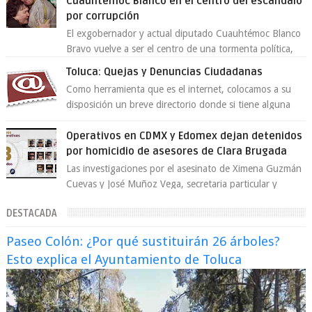
Cuauhtémoc Blanco en el centro del escándalo
por corrupción
El exgobernador y actual diputado Cuauhtémoc Blanco
Bravo vuelve a ser el centro de una tormenta política,
enfrentando señalamientos por...
Toluca: Quejas y Denuncias Ciudadanas
Como herramienta que es el internet, colocamos a su
disposición un breve directorio donde si tiene alguna
queja o denuncia ciudadana la e...
Operativos en CDMX y Edomex dejan detenidos
por homicidio de asesores de Clara Brugada
Las investigaciones por el asesinato de Ximena Guzmán
Cuevas y José Muñoz Vega, secretaria particular y
coordinador de asesores de la jefa d...
DESTACADA
Paseo Colón: ¿Por qué sustituirán 26 árboles?
Esto explica el Ayuntamiento de Toluca