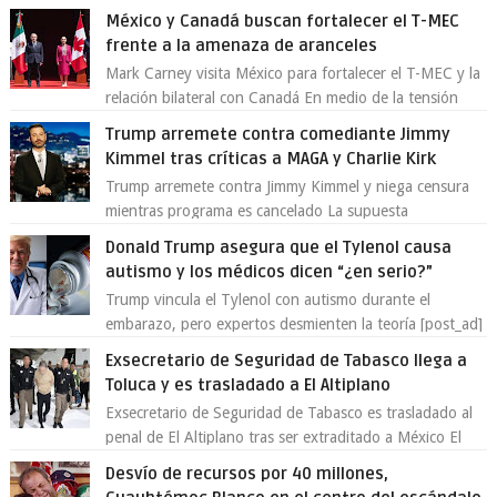
demostrado que es posible reinve...
México y Canadá buscan fortalecer el T-MEC
frente a la amenaza de aranceles
Mark Carney visita México para fortalecer el T-MEC y la
relación bilateral con Canadá En medio de la tensión
comercial provocada por la ofen...
Trump arremete contra comediante Jimmy
Kimmel tras críticas a MAGA y Charlie Kirk
Trump arremete contra Jimmy Kimmel y niega censura
mientras programa es cancelado La supuesta
“cancelación” del programa Jimmy Kimmel Live! ...
Donald Trump asegura que el Tylenol causa
autismo y los médicos dicen “¿en serio?”
Trump vincula el Tylenol con autismo durante el
embarazo, pero expertos desmienten la teoría [post_ad]
En un nuevo episodio de declaraciones...
Exsecretario de Seguridad de Tabasco llega a
Toluca y es trasladado a El Altiplano
Exsecretario de Seguridad de Tabasco es trasladado al
penal de El Altiplano tras ser extraditado a México El
exsecretario de Seguridad Públi...
Desvío de recursos por 40 millones,