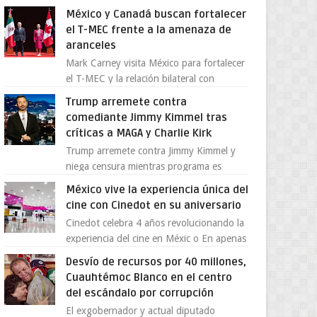
Supergallo La Unidad Deportiva Cuauhtémo...
México y Canadá buscan fortalecer
el T-MEC frente a la amenaza de
aranceles
Mark Carney visita México para fortalecer
el T-MEC y la relación bilateral con
Canadá En medio de la tensión comercial
Trump arremete contra
provocada por la ofen...
comediante Jimmy Kimmel tras
críticas a MAGA y Charlie Kirk
Trump arremete contra Jimmy Kimmel y
niega censura mientras programa es
cancelado La supuesta “cancelación” del
México vive la experiencia única del
programa Jimmy Kimmel Live! ...
cine con Cinedot en su aniversario
Cinedot celebra 4 años revolucionando la
experiencia del cine en Méxic o En apenas
cuatro años, Cinedot ha demostrado que
Desvío de recursos por 40 millones,
es posible reinve...
Cuauhtémoc Blanco en el centro
del escándalo por corrupción
El exgobernador y actual diputado