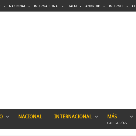
X
NACIONAL
INTERNACIONAL
UAEM
ANDROID
INTERNET
CU
O
NACIONAL
INTERNACIONAL
MÁS
CATEGORÍAS