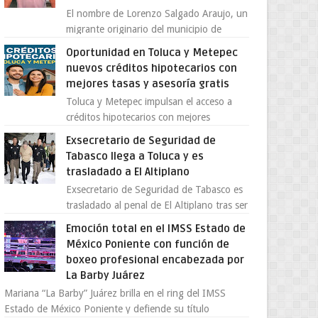
El nombre de Lorenzo Salgado Araujo, un
migrante originario del municipio de
Tlatlaya, Estado de México, se ha
Oportunidad en Toluca y Metepec
convertido en el centro de un...
nuevos créditos hipotecarios con
mejores tasas y asesoría gratis
Toluca y Metepec impulsan el acceso a
créditos hipotecarios con mejores
condiciones para las familias y
Exsecretario de Seguridad de
emprendedores Con la creciente neces...
Tabasco llega a Toluca y es
trasladado a El Altiplano
Exsecretario de Seguridad de Tabasco es
trasladado al penal de El Altiplano tras ser
extraditado a México El exsecretario de
Emoción total en el IMSS Estado de
Seguridad Públi...
México Poniente con función de
boxeo profesional encabezada por
La Barby Juárez
Mariana “La Barby” Juárez brilla en el ring del IMSS
Estado de México Poniente y defiende su título