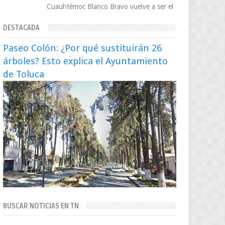
Cuauhtémoc Blanco Bravo vuelve a ser el
centro de una tormenta política,
DESTACADA
enfrentando señalamientos por...
Paseo Colón: ¿Por qué sustituirán 26
árboles? Esto explica el Ayuntamiento
de Toluca
BUSCAR NOTICIAS EN TN