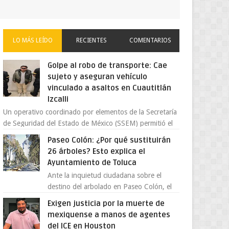
LO MÁS LEÍDO
RECIENTES
COMENTARIOS
Golpe al robo de transporte: Cae
sujeto y aseguran vehículo
vinculado a asaltos en Cuautitlán
Izcalli
Un operativo coordinado por elementos de la Secretaría
de Seguridad del Estado de México (SSEM) permitió el
aseguramiento de un vehículo vin...
Paseo Colón: ¿Por qué sustituirán
26 árboles? Esto explica el
Ayuntamiento de Toluca
Ante la inquietud ciudadana sobre el
destino del arbolado en Paseo Colón, el
gobierno municipal de Toluca aclaró que
Exigen justicia por la muerte de
solo 26 ejemplares será...
mexiquense a manos de agentes
del ICE en Houston