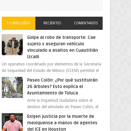
LO MÁS LEÍDO
RECIENTES
COMENTARIOS
Golpe al robo de transporte: Cae
sujeto y aseguran vehículo
vinculado a asaltos en Cuautitlán
Izcalli
Un operativo coordinado por elementos de la Secretaría
de Seguridad del Estado de México (SSEM) permitió el
aseguramiento de un vehículo vin...
Paseo Colón: ¿Por qué sustituirán
26 árboles? Esto explica el
Ayuntamiento de Toluca
Ante la inquietud ciudadana sobre el
destino del arbolado en Paseo Colón, el
gobierno municipal de Toluca aclaró que
Exigen justicia por la muerte de
solo 26 ejemplares será...
mexiquense a manos de agentes
del ICE en Houston