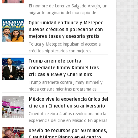
El nombre de Lorenzo Salgado Araujo, un
migrante originario del municipio de
Tlatlaya, Estado de México, se ha
Oportunidad en Toluca y Metepec
convertido en el centro de un...
nuevos créditos hipotecarios con
mejores tasas y asesoría gratis
Toluca y Metepec impulsan el acceso a
créditos hipotecarios con mejores
condiciones para las familias y
Trump arremete contra
emprendedores Con la creciente neces...
comediante Jimmy Kimmel tras
críticas a MAGA y Charlie Kirk
Trump arremete contra Jimmy Kimmel y
niega censura mientras programa es
cancelado La supuesta “cancelación” del
México vive la experiencia única del
programa Jimmy Kimmel Live! ...
cine con Cinedot en su aniversario
Cinedot celebra 4 años revolucionando la
experiencia del cine en Méxic o En apenas
cuatro años, Cinedot ha demostrado que
Desvío de recursos por 40 millones,
es posible reinve...
Cuauhtémoc Blanco en el centro