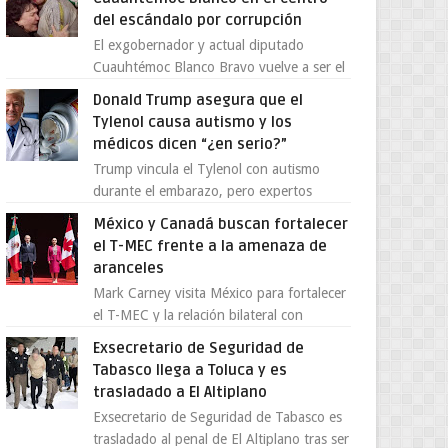
del escándalo por corrupción
El exgobernador y actual diputado
Cuauhtémoc Blanco Bravo vuelve a ser el
centro de una tormenta política,
Donald Trump asegura que el
enfrentando señalamientos por...
Tylenol causa autismo y los
médicos dicen “¿en serio?”
Trump vincula el Tylenol con autismo
durante el embarazo, pero expertos
desmienten la teoría [post_ad] En un
México y Canadá buscan fortalecer
nuevo episodio de declaraciones...
el T-MEC frente a la amenaza de
aranceles
Mark Carney visita México para fortalecer
el T-MEC y la relación bilateral con
Canadá En medio de la tensión comercial
Exsecretario de Seguridad de
provocada por la ofen...
Tabasco llega a Toluca y es
trasladado a El Altiplano
Exsecretario de Seguridad de Tabasco es
trasladado al penal de El Altiplano tras ser