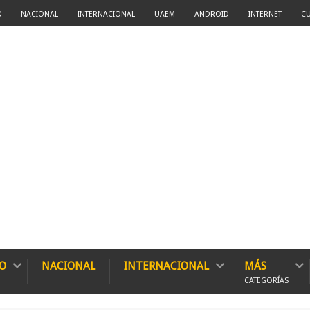
X
NACIONAL
INTERNACIONAL
UAEM
ANDROID
INTERNET
CU
O
NACIONAL
INTERNACIONAL
MÁS
CATEGORÍAS