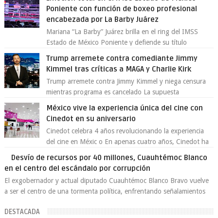
Poniente con función de boxeo profesional
encabezada por La Barby Juárez
Mariana “La Barby” Juárez brilla en el ring del IMSS
Estado de México Poniente y defiende su título
Supergallo La Unidad Deportiva Cuauhtémo...
Trump arremete contra comediante Jimmy
Kimmel tras críticas a MAGA y Charlie Kirk
Trump arremete contra Jimmy Kimmel y niega censura
mientras programa es cancelado La supuesta
“cancelación” del programa Jimmy Kimmel Live! ...
México vive la experiencia única del cine con
Cinedot en su aniversario
Cinedot celebra 4 años revolucionando la experiencia
del cine en Méxic o En apenas cuatro años, Cinedot ha
demostrado que es posible reinve...
Desvío de recursos por 40 millones, Cuauhtémoc Blanco
en el centro del escándalo por corrupción
El exgobernador y actual diputado Cuauhtémoc Blanco Bravo vuelve
a ser el centro de una tormenta política, enfrentando señalamientos
por...
DESTACADA