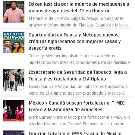
Toluca aclaró que solo 26 ejemplares será...
Exigen justicia por la muerte de mexiquense a
manos de agentes del ICE en Houston
El nombre de Lorenzo Salgado Araujo, un migrante
originario del municipio de Tlatlaya, Estado de México,
se ha convertido en el centro de un...
Oportunidad en Toluca y Metepec nuevos
créditos hipotecarios con mejores tasas y
asesoría gratis
Toluca y Metepec impulsan el acceso a créditos
hipotecarios con mejores condiciones para las familias y
emprendedores Con la creciente neces...
Exsecretario de Seguridad de Tabasco llega a
Toluca y es trasladado a El Altiplano
Exsecretario de Seguridad de Tabasco es trasladado al
penal de El Altiplano tras ser extraditado a México El
exsecretario de Seguridad Públi...
México y Canadá buscan fortalecer el T-MEC
frente a la amenaza de aranceles
Mark Carney visita México para fortalecer el T-MEC y la
relación bilateral con Canadá En medio de la tensión
comercial provocada por la ofen...
Emoción total en el IMSS Estado de México