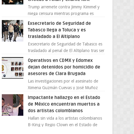
Trump arremete contra Jimmy Kimmel y
niega censura mientras programa es
cancelado La supuesta “cancelación” del
Exsecretario de Seguridad de
programa Jimmy Kimmel Live! ...
Tabasco llega a Toluca y es
trasladado a El Altiplano
Exsecretario de Seguridad de Tabasco es
trasladado al penal de El Altiplano tras ser
extraditado a México El exsecretario de
Operativos en CDMX y Edomex
Seguridad Públi...
dejan detenidos por homicidio de
asesores de Clara Brugada
Las investigaciones por el asesinato de
Ximena Guzmán Cuevas y José Muñoz
Vega, secretaria particular y coordinador
Impactante hallazgo en el Estado
de asesores de la jefa d...
de México encuentran muertos a
dos artistas colombianos
Hallan sin vida a los artistas colombianos
B-King y Regio Clown en el Estado de
México El mundo de la música urbana y la