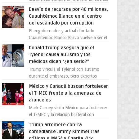
cuatro años, Cinedot ha demostrado que
Desvío de recursos por 40 millones,
es posible reinve...
Cuauhtémoc Blanco en el centro
del escándalo por corrupción
El exgobernador y actual diputado
Cuauhtémoc Blanco Bravo vuelve a ser el
centro de una tormenta política,
Donald Trump asegura que el
enfrentando señalamientos por...
Tylenol causa autismo y los
médicos dicen “¿en serio?”
Trump vincula el Tylenol con autismo
durante el embarazo, pero expertos
desmienten la teoría [post_ad] En un
México y Canadá buscan fortalecer
nuevo episodio de declaraciones...
el T-MEC frente a la amenaza de
aranceles
Mark Carney visita México para fortalecer
el T-MEC y la relación bilateral con
Canadá En medio de la tensión comercial
Trump arremete contra
provocada por la ofen...
comediante Jimmy Kimmel tras
críticas a MAGA y Charlie Kirk