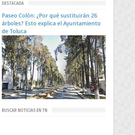
DESTACADA
escena artística en...
Paseo Colón: ¿Por qué sustituirán 26
árboles? Esto explica el Ayuntamiento
de Toluca
BUSCAR NOTICIAS EN TN