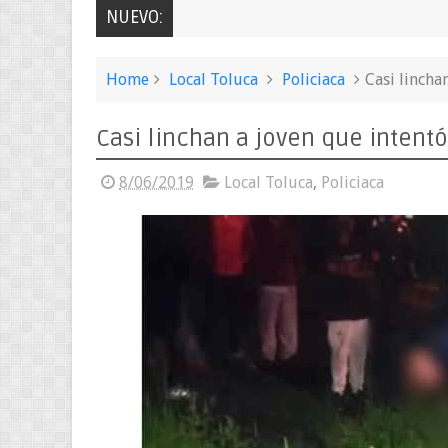
NUEVO:
Home
Local Toluca
Policiaca
Casi lincha
Casi linchan a joven que intent
8/06/2019
Local Toluca
,
Policiaca