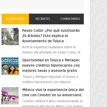
LO MÁS LEÍDO
RECIENTES
COMENTARIOS
Paseo Colón: ¿Por qué sustituirán
26 árboles? Esto explica el
Ayuntamiento de Toluca
Ante la inquietud ciudadana sobre el
destino del arbolado en Paseo Colón, el
gobierno municipal de Toluca aclaró que
Oportunidad en Toluca y Metepec
solo 26 ejemplares será...
nuevos créditos hipotecarios con
mejores tasas y asesoría gratis
Toluca y Metepec impulsan el acceso a
créditos hipotecarios con mejores
condiciones para las familias y
México vive la experiencia única del
emprendedores Con la creciente neces...
cine con Cinedot en su aniversario
Cinedot celebra 4 años revolucionando la
experiencia del cine en Méxic o En apenas