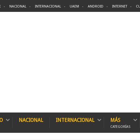
X
NACIONAL
INTERNACIONAL
UAEM
ANDROID
INTERNET
CU
O
NACIONAL
INTERNACIONAL
MÁS
CATEGORÍAS