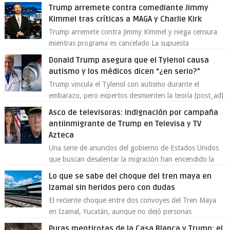
Toluca aclaró que solo 26 ejemplares será...
Trump arremete contra comediante Jimmy
Kimmel tras críticas a MAGA y Charlie Kirk
Trump arremete contra Jimmy Kimmel y niega censura
mientras programa es cancelado La supuesta
“cancelación” del programa Jimmy Kimmel Live! ...
Donald Trump asegura que el Tylenol causa
autismo y los médicos dicen “¿en serio?”
Trump vincula el Tylenol con autismo durante el
embarazo, pero expertos desmienten la teoría [post_ad]
En un nuevo episodio de declaraciones...
Asco de televisoras: indignación por campaña
antiinmigrante de Trump en Televisa y TV
Azteca
Una serie de anuncios del gobierno de Estados Unidos
que buscan desalentar la migración han encendido la
polémica en México, luego de ser tr...
Lo que se sabe del choque del tren maya en
Izamal sin heridos pero con dudas
El reciente choque entre dos convoyes del Tren Maya
en Izamal, Yucatán, aunque no dejó personas
lesionadas, volvió a encender las alarmas so...
Puras mentirotas de la Casa Blanca y Trump: el