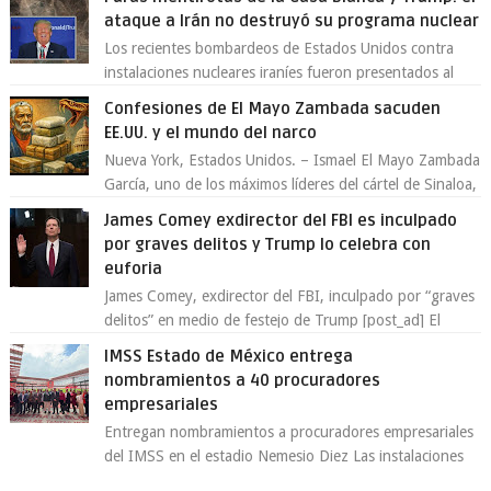
ataque a Irán no destruyó su programa nuclear
Los recientes bombardeos de Estados Unidos contra
instalaciones nucleares iraníes fueron presentados al
mundo como una “operación quirúrgica...
Confesiones de El Mayo Zambada sacuden
EE.UU. y el mundo del narco
Nueva York, Estados Unidos. – Ismael El Mayo Zambada
García, uno de los máximos líderes del cártel de Sinaloa,
se declaró culpable este lun...
James Comey exdirector del FBI es inculpado
por graves delitos y Trump lo celebra con
euforia
James Comey, exdirector del FBI, inculpado por “graves
delitos” en medio de festejo de Trump [post_ad] El
exdirector del Buró Federal de Inv...
IMSS Estado de México entrega
nombramientos a 40 procuradores
empresariales
Entregan nombramientos a procuradores empresariales
del IMSS en el estadio Nemesio Diez Las instalaciones
del estadio Nemesio Diez fueron es...