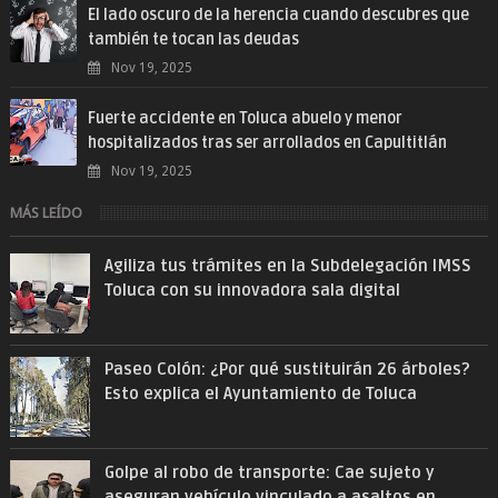
El lado oscuro de la herencia cuando descubres que
también te tocan las deudas
Nov 19, 2025
Fuerte accidente en Toluca abuelo y menor
hospitalizados tras ser arrollados en Capultitlán
Nov 19, 2025
MÁS LEÍDO
Agiliza tus trámites en la Subdelegación IMSS
Toluca con su innovadora sala digital
Paseo Colón: ¿Por qué sustituirán 26 árboles?
Esto explica el Ayuntamiento de Toluca
Golpe al robo de transporte: Cae sujeto y
aseguran vehículo vinculado a asaltos en