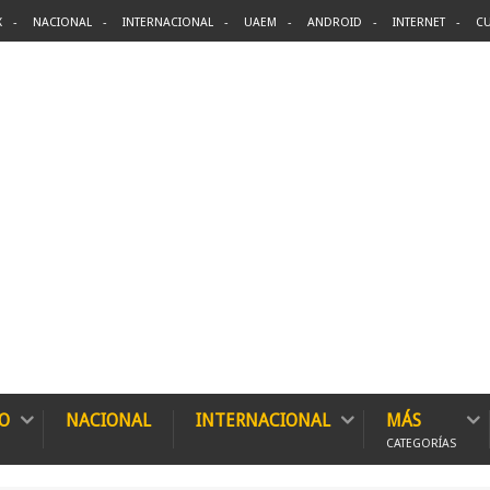
X
NACIONAL
INTERNACIONAL
UAEM
ANDROID
INTERNET
CU
O
NACIONAL
INTERNACIONAL
MÁS
CATEGORÍAS