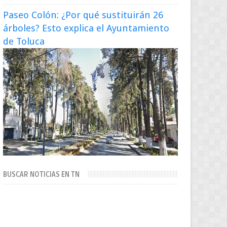
Paseo Colón: ¿Por qué sustituirán 26
árboles? Esto explica el Ayuntamiento
de Toluca
BUSCAR NOTICIAS EN TN