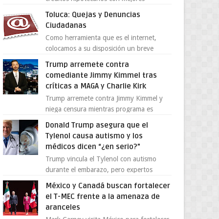
condiciones para las familias y
Toluca: Quejas y Denuncias
emprendedores Con la creciente neces...
Ciudadanas
Como herramienta que es el internet,
colocamos a su disposición un breve
directorio donde si tiene alguna queja o
Trump arremete contra
denuncia ciudadana la e...
comediante Jimmy Kimmel tras
críticas a MAGA y Charlie Kirk
Trump arremete contra Jimmy Kimmel y
niega censura mientras programa es
cancelado La supuesta “cancelación” del
Donald Trump asegura que el
programa Jimmy Kimmel Live! ...
Tylenol causa autismo y los
médicos dicen “¿en serio?”
Trump vincula el Tylenol con autismo
durante el embarazo, pero expertos
desmienten la teoría [post_ad] En un
México y Canadá buscan fortalecer
nuevo episodio de declaraciones...
el T-MEC frente a la amenaza de
aranceles