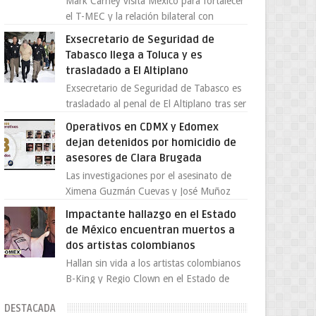
Mark Carney visita México para fortalecer
el T-MEC y la relación bilateral con
Canadá En medio de la tensión comercial
Exsecretario de Seguridad de
provocada por la ofen...
Tabasco llega a Toluca y es
trasladado a El Altiplano
Exsecretario de Seguridad de Tabasco es
trasladado al penal de El Altiplano tras ser
extraditado a México El exsecretario de
Operativos en CDMX y Edomex
Seguridad Públi...
dejan detenidos por homicidio de
asesores de Clara Brugada
Las investigaciones por el asesinato de
Ximena Guzmán Cuevas y José Muñoz
Vega, secretaria particular y coordinador
Impactante hallazgo en el Estado
de asesores de la jefa d...
de México encuentran muertos a
dos artistas colombianos
Hallan sin vida a los artistas colombianos
B-King y Regio Clown en el Estado de
México El mundo de la música urbana y la
DESTACADA
escena artística en...