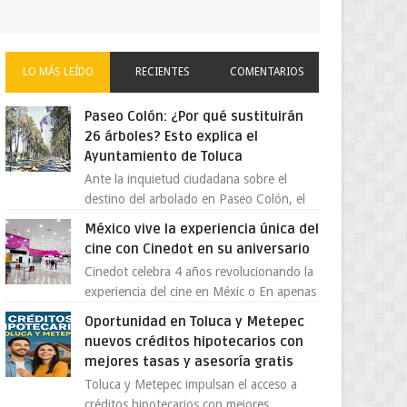
LO MÁS LEÍDO
RECIENTES
COMENTARIOS
Paseo Colón: ¿Por qué sustituirán
26 árboles? Esto explica el
Ayuntamiento de Toluca
Ante la inquietud ciudadana sobre el
destino del arbolado en Paseo Colón, el
gobierno municipal de Toluca aclaró que
México vive la experiencia única del
solo 26 ejemplares será...
cine con Cinedot en su aniversario
Cinedot celebra 4 años revolucionando la
experiencia del cine en Méxic o En apenas
cuatro años, Cinedot ha demostrado que
Oportunidad en Toluca y Metepec
es posible reinve...
nuevos créditos hipotecarios con
mejores tasas y asesoría gratis
Toluca y Metepec impulsan el acceso a
créditos hipotecarios con mejores