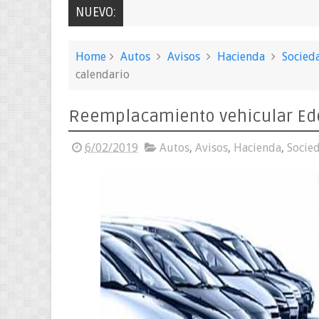
NUEVO:
Home
Autos
Avisos
Hacienda
Socied
calendario
Reemplacamiento vehicular Edo
6/02/2019
Autos
,
Avisos
,
Hacienda
,
Socie