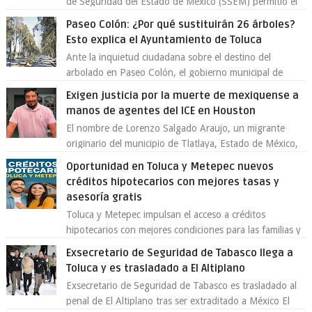
de Seguridad del Estado de México (SSEM) permitió el
aseguramiento de un vehículo vin...
Paseo Colón: ¿Por qué sustituirán 26 árboles?
Esto explica el Ayuntamiento de Toluca
Ante la inquietud ciudadana sobre el destino del
arbolado en Paseo Colón, el gobierno municipal de
Toluca aclaró que solo 26 ejemplares será...
Exigen justicia por la muerte de mexiquense a
manos de agentes del ICE en Houston
El nombre de Lorenzo Salgado Araujo, un migrante
originario del municipio de Tlatlaya, Estado de México,
se ha convertido en el centro de un...
Oportunidad en Toluca y Metepec nuevos
créditos hipotecarios con mejores tasas y
asesoría gratis
Toluca y Metepec impulsan el acceso a créditos
hipotecarios con mejores condiciones para las familias y
emprendedores Con la creciente neces...
Exsecretario de Seguridad de Tabasco llega a
Toluca y es trasladado a El Altiplano
Exsecretario de Seguridad de Tabasco es trasladado al
penal de El Altiplano tras ser extraditado a México El