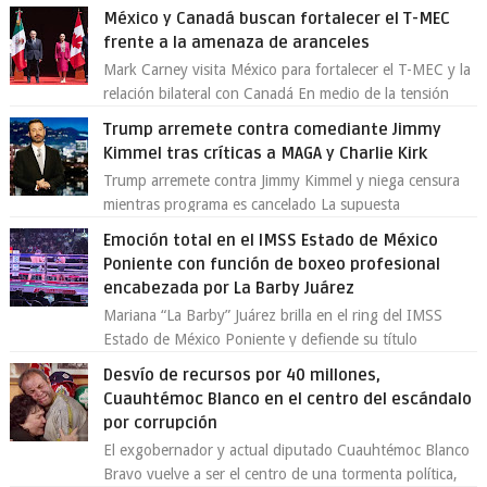
exsecretario de Seguridad Públi...
México y Canadá buscan fortalecer el T-MEC
frente a la amenaza de aranceles
Mark Carney visita México para fortalecer el T-MEC y la
relación bilateral con Canadá En medio de la tensión
comercial provocada por la ofen...
Trump arremete contra comediante Jimmy
Kimmel tras críticas a MAGA y Charlie Kirk
Trump arremete contra Jimmy Kimmel y niega censura
mientras programa es cancelado La supuesta
“cancelación” del programa Jimmy Kimmel Live! ...
Emoción total en el IMSS Estado de México
Poniente con función de boxeo profesional
encabezada por La Barby Juárez
Mariana “La Barby” Juárez brilla en el ring del IMSS
Estado de México Poniente y defiende su título
Supergallo La Unidad Deportiva Cuauhtémo...
Desvío de recursos por 40 millones,
Cuauhtémoc Blanco en el centro del escándalo
por corrupción
El exgobernador y actual diputado Cuauhtémoc Blanco
Bravo vuelve a ser el centro de una tormenta política,