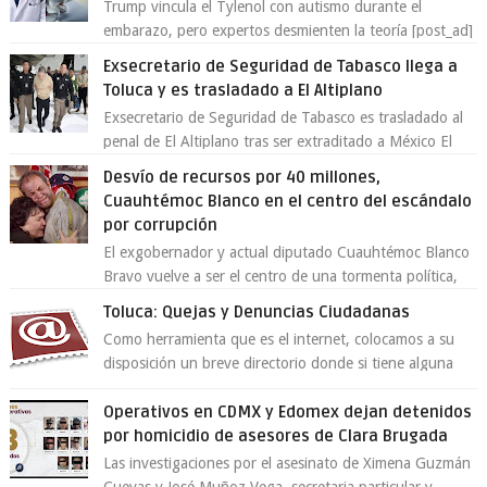
Trump vincula el Tylenol con autismo durante el
embarazo, pero expertos desmienten la teoría [post_ad]
En un nuevo episodio de declaraciones...
Exsecretario de Seguridad de Tabasco llega a
Toluca y es trasladado a El Altiplano
Exsecretario de Seguridad de Tabasco es trasladado al
penal de El Altiplano tras ser extraditado a México El
exsecretario de Seguridad Públi...
Desvío de recursos por 40 millones,
Cuauhtémoc Blanco en el centro del escándalo
por corrupción
El exgobernador y actual diputado Cuauhtémoc Blanco
Bravo vuelve a ser el centro de una tormenta política,
enfrentando señalamientos por...
Toluca: Quejas y Denuncias Ciudadanas
Como herramienta que es el internet, colocamos a su
disposición un breve directorio donde si tiene alguna
queja o denuncia ciudadana la e...
Operativos en CDMX y Edomex dejan detenidos
por homicidio de asesores de Clara Brugada
Las investigaciones por el asesinato de Ximena Guzmán