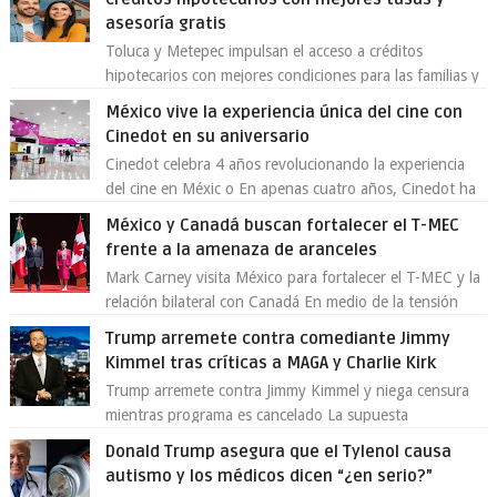
asesoría gratis
Toluca y Metepec impulsan el acceso a créditos
hipotecarios con mejores condiciones para las familias y
emprendedores Con la creciente neces...
México vive la experiencia única del cine con
Cinedot en su aniversario
Cinedot celebra 4 años revolucionando la experiencia
del cine en Méxic o En apenas cuatro años, Cinedot ha
demostrado que es posible reinve...
México y Canadá buscan fortalecer el T-MEC
frente a la amenaza de aranceles
Mark Carney visita México para fortalecer el T-MEC y la
relación bilateral con Canadá En medio de la tensión
comercial provocada por la ofen...
Trump arremete contra comediante Jimmy
Kimmel tras críticas a MAGA y Charlie Kirk
Trump arremete contra Jimmy Kimmel y niega censura
mientras programa es cancelado La supuesta
“cancelación” del programa Jimmy Kimmel Live! ...
Donald Trump asegura que el Tylenol causa
autismo y los médicos dicen “¿en serio?”