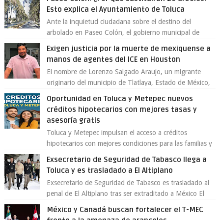
Esto explica el Ayuntamiento de Toluca
Ante la inquietud ciudadana sobre el destino del
arbolado en Paseo Colón, el gobierno municipal de
Toluca aclaró que solo 26 ejemplares será...
Exigen justicia por la muerte de mexiquense a
manos de agentes del ICE en Houston
El nombre de Lorenzo Salgado Araujo, un migrante
originario del municipio de Tlatlaya, Estado de México,
se ha convertido en el centro de un...
Oportunidad en Toluca y Metepec nuevos
créditos hipotecarios con mejores tasas y
asesoría gratis
Toluca y Metepec impulsan el acceso a créditos
hipotecarios con mejores condiciones para las familias y
emprendedores Con la creciente neces...
Exsecretario de Seguridad de Tabasco llega a
Toluca y es trasladado a El Altiplano
Exsecretario de Seguridad de Tabasco es trasladado al
penal de El Altiplano tras ser extraditado a México El
exsecretario de Seguridad Públi...
México y Canadá buscan fortalecer el T-MEC