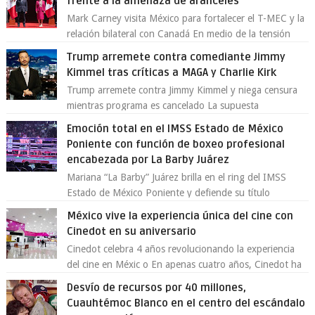
frente a la amenaza de aranceles
Mark Carney visita México para fortalecer el T-MEC y la
relación bilateral con Canadá En medio de la tensión
comercial provocada por la ofen...
Trump arremete contra comediante Jimmy
Kimmel tras críticas a MAGA y Charlie Kirk
Trump arremete contra Jimmy Kimmel y niega censura
mientras programa es cancelado La supuesta
“cancelación” del programa Jimmy Kimmel Live! ...
Emoción total en el IMSS Estado de México
Poniente con función de boxeo profesional
encabezada por La Barby Juárez
Mariana “La Barby” Juárez brilla en el ring del IMSS
Estado de México Poniente y defiende su título
Supergallo La Unidad Deportiva Cuauhtémo...
México vive la experiencia única del cine con
Cinedot en su aniversario
Cinedot celebra 4 años revolucionando la experiencia
del cine en Méxic o En apenas cuatro años, Cinedot ha
demostrado que es posible reinve...
Desvío de recursos por 40 millones,
Cuauhtémoc Blanco en el centro del escándalo