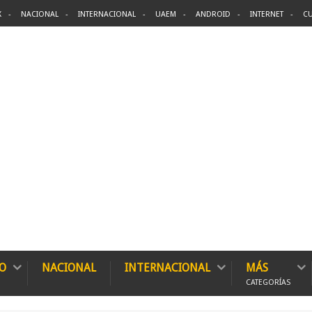
X
NACIONAL
INTERNACIONAL
UAEM
ANDROID
INTERNET
CU
O
NACIONAL
INTERNACIONAL
MÁS
CATEGORÍAS