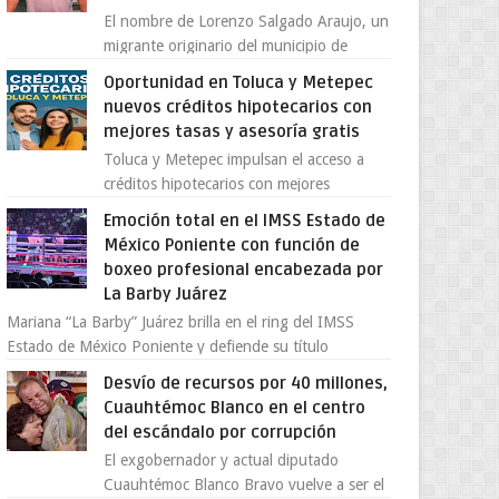
El nombre de Lorenzo Salgado Araujo, un
migrante originario del municipio de
Tlatlaya, Estado de México, se ha
Oportunidad en Toluca y Metepec
convertido en el centro de un...
nuevos créditos hipotecarios con
mejores tasas y asesoría gratis
Toluca y Metepec impulsan el acceso a
créditos hipotecarios con mejores
condiciones para las familias y
Emoción total en el IMSS Estado de
emprendedores Con la creciente neces...
México Poniente con función de
boxeo profesional encabezada por
La Barby Juárez
Mariana “La Barby” Juárez brilla en el ring del IMSS
Estado de México Poniente y defiende su título
Supergallo La Unidad Deportiva Cuauhtémo...
Desvío de recursos por 40 millones,
Cuauhtémoc Blanco en el centro
del escándalo por corrupción
El exgobernador y actual diputado
Cuauhtémoc Blanco Bravo vuelve a ser el