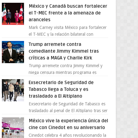
centro de una tormenta política,
México y Canadá buscan fortalecer
enfrentando señalamientos por...
el T-MEC frente a la amenaza de
aranceles
Mark Carney visita México para fortalecer
el T-MEC y la relación bilateral con
Canadá En medio de la tensión comercial
Trump arremete contra
provocada por la ofen...
comediante Jimmy Kimmel tras
críticas a MAGA y Charlie Kirk
Trump arremete contra Jimmy Kimmel y
niega censura mientras programa es
cancelado La supuesta “cancelación” del
Exsecretario de Seguridad de
programa Jimmy Kimmel Live! ...
Tabasco llega a Toluca y es
trasladado a El Altiplano
Exsecretario de Seguridad de Tabasco es
trasladado al penal de El Altiplano tras ser
extraditado a México El exsecretario de
México vive la experiencia única del
Seguridad Públi...
cine con Cinedot en su aniversario
Cinedot celebra 4 años revolucionando la