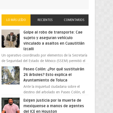
LO MÁS LEÍDO
RECIENTES
COMENTARIOS
Golpe al robo de transporte: Cae
sujeto y aseguran vehículo
vinculado a asaltos en Cuautitlán
Izcalli
Un operativo coordinado por elementos de la Secretaría
de Seguridad del Estado de México (SSEM) permitió el
aseguramiento de un vehículo vin...
Paseo Colón: ¿Por qué sustituirán
26 árboles? Esto explica el
Ayuntamiento de Toluca
Ante la inquietud ciudadana sobre el
destino del arbolado en Paseo Colón, el
gobierno municipal de Toluca aclaró que
Exigen justicia por la muerte de
solo 26 ejemplares será...
mexiquense a manos de agentes
del ICE en Houston