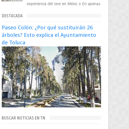
experiencia del cine en Méxic o En apenas
cuatro años, Cinedot ha demostrado que
DESTACADA
es posible reinve...
Paseo Colón: ¿Por qué sustituirán 26
árboles? Esto explica el Ayuntamiento
de Toluca
BUSCAR NOTICIAS EN TN