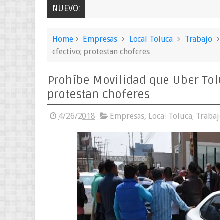
NUEVO:
Home
Empresas
Local Toluca
Trabajo
efectivo; protestan choferes
Prohíbe Movilidad que Uber Tolu
protestan choferes
4/26/2018
Empresas
,
Local Toluca
,
Trabaj