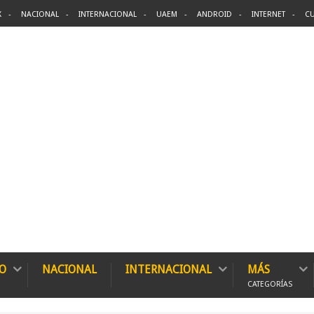
X
NACIONAL
INTERNACIONAL
UAEM
ANDROID
INTERNET
CU
O
NACIONAL
INTERNACIONAL
MÁS
CATEGORÍAS