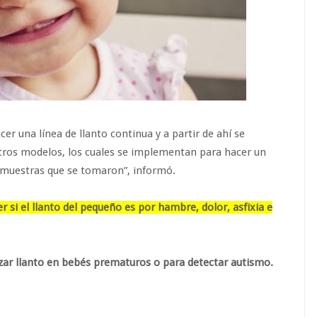
cer una línea de llanto continua y a partir de ahí se
tros modelos, los cuales se implementan para hacer un
 muestras que se tomaron”, informó.
si el llanto del pequeño es por hambre, dolor, asfixia e
izar llanto en bebés prematuros o para detectar autismo.