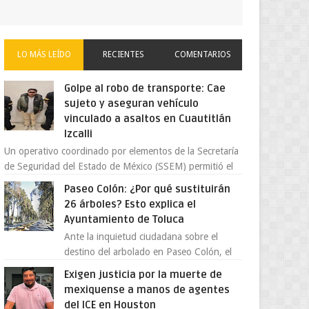
LO MÁS LEÍDO
RECIENTES
COMENTARIOS
Golpe al robo de transporte: Cae
sujeto y aseguran vehículo
vinculado a asaltos en Cuautitlán
Izcalli
Un operativo coordinado por elementos de la Secretaría
de Seguridad del Estado de México (SSEM) permitió el
aseguramiento de un vehículo vin...
Paseo Colón: ¿Por qué sustituirán
26 árboles? Esto explica el
Ayuntamiento de Toluca
Ante la inquietud ciudadana sobre el
destino del arbolado en Paseo Colón, el
gobierno municipal de Toluca aclaró que
Exigen justicia por la muerte de
solo 26 ejemplares será...
mexiquense a manos de agentes
del ICE en Houston