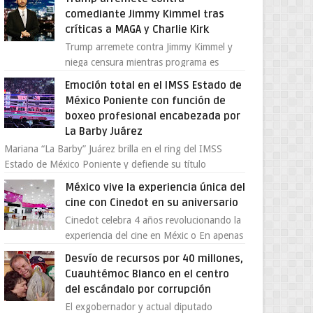
provocada por la ofen...
comediante Jimmy Kimmel tras
críticas a MAGA y Charlie Kirk
Trump arremete contra Jimmy Kimmel y
niega censura mientras programa es
cancelado La supuesta “cancelación” del
Emoción total en el IMSS Estado de
programa Jimmy Kimmel Live! ...
México Poniente con función de
boxeo profesional encabezada por
La Barby Juárez
Mariana “La Barby” Juárez brilla en el ring del IMSS
Estado de México Poniente y defiende su título
Supergallo La Unidad Deportiva Cuauhtémo...
México vive la experiencia única del
cine con Cinedot en su aniversario
Cinedot celebra 4 años revolucionando la
experiencia del cine en Méxic o En apenas
cuatro años, Cinedot ha demostrado que
Desvío de recursos por 40 millones,
es posible reinve...
Cuauhtémoc Blanco en el centro
del escándalo por corrupción
El exgobernador y actual diputado