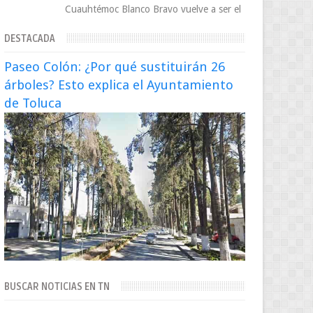
Cuauhtémoc Blanco Bravo vuelve a ser el
centro de una tormenta política,
DESTACADA
enfrentando señalamientos por...
Paseo Colón: ¿Por qué sustituirán 26
árboles? Esto explica el Ayuntamiento
de Toluca
BUSCAR NOTICIAS EN TN