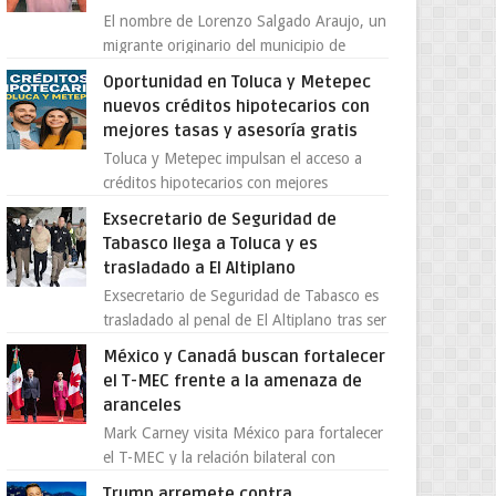
El nombre de Lorenzo Salgado Araujo, un
migrante originario del municipio de
Tlatlaya, Estado de México, se ha
Oportunidad en Toluca y Metepec
convertido en el centro de un...
nuevos créditos hipotecarios con
mejores tasas y asesoría gratis
Toluca y Metepec impulsan el acceso a
créditos hipotecarios con mejores
condiciones para las familias y
Exsecretario de Seguridad de
emprendedores Con la creciente neces...
Tabasco llega a Toluca y es
trasladado a El Altiplano
Exsecretario de Seguridad de Tabasco es
trasladado al penal de El Altiplano tras ser
extraditado a México El exsecretario de
México y Canadá buscan fortalecer
Seguridad Públi...
el T-MEC frente a la amenaza de
aranceles
Mark Carney visita México para fortalecer
el T-MEC y la relación bilateral con
Canadá En medio de la tensión comercial
Trump arremete contra