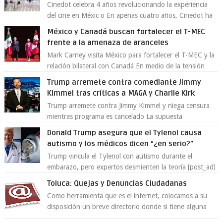
Cinedot celebra 4 años revolucionando la experiencia
del cine en Méxic o En apenas cuatro años, Cinedot ha
demostrado que es posible reinve...
México y Canadá buscan fortalecer el T-MEC
frente a la amenaza de aranceles
Mark Carney visita México para fortalecer el T-MEC y la
relación bilateral con Canadá En medio de la tensión
comercial provocada por la ofen...
Trump arremete contra comediante Jimmy
Kimmel tras críticas a MAGA y Charlie Kirk
Trump arremete contra Jimmy Kimmel y niega censura
mientras programa es cancelado La supuesta
“cancelación” del programa Jimmy Kimmel Live! ...
Donald Trump asegura que el Tylenol causa
autismo y los médicos dicen “¿en serio?”
Trump vincula el Tylenol con autismo durante el
embarazo, pero expertos desmienten la teoría [post_ad]
En un nuevo episodio de declaraciones...
Toluca: Quejas y Denuncias Ciudadanas
Como herramienta que es el internet, colocamos a su
disposición un breve directorio donde si tiene alguna
queja o denuncia ciudadana la e...