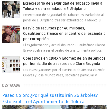
Exsecretario de Seguridad de Tabasco llega a
Toluca y es trasladado a El Altiplano
Exsecretario de Seguridad de Tabasco es trasladado al
penal de El Altiplano tras ser extraditado a México El
exsecretario de Seguridad Públi...
Desvío de recursos por 40 millones,
Cuauhtémoc Blanco en el centro del escándalo
por corrupción
El exgobernador y actual diputado Cuauhtémoc Blanco
Bravo vuelve a ser el centro de una tormenta política,
enfrentando señalamientos por...
Operativos en CDMX y Edomex dejan detenidos
por homicidio de asesores de Clara Brugada
Las investigaciones por el asesinato de Ximena Guzmán
Cuevas y José Muñoz Vega, secretaria particular y
coordinador de asesores de la jefa d...
DESTACADA
Paseo Colón: ¿Por qué sustituirán 26 árboles?
Esto explica el Ayuntamiento de Toluca