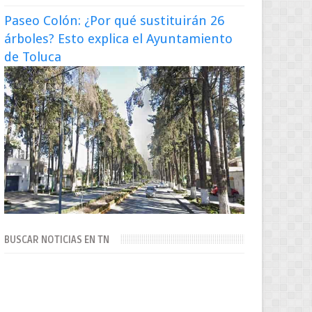
Paseo Colón: ¿Por qué sustituirán 26
árboles? Esto explica el Ayuntamiento
de Toluca
BUSCAR NOTICIAS EN TN