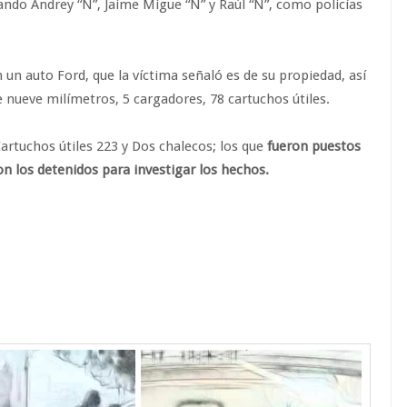
ndo Andrey “N”, Jaime Migue “N” y Raúl “N”, como policías
 un auto Ford, que la víctima señaló es de su propiedad, así
e nueve milímetros, 5 cargadores, 78 cartuchos útiles.
artuchos útiles 223 y Dos chalecos; los que
fueron puestos
on los detenidos para investigar los hechos.