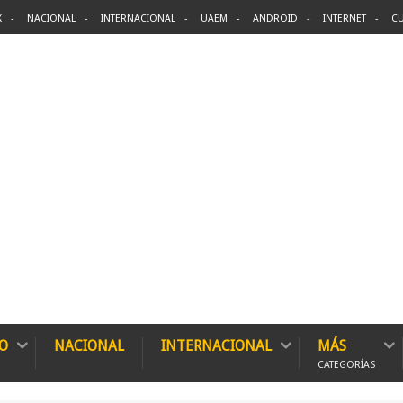
X
NACIONAL
INTERNACIONAL
UAEM
ANDROID
INTERNET
CU
O
NACIONAL
INTERNACIONAL
MÁS
CATEGORÍAS