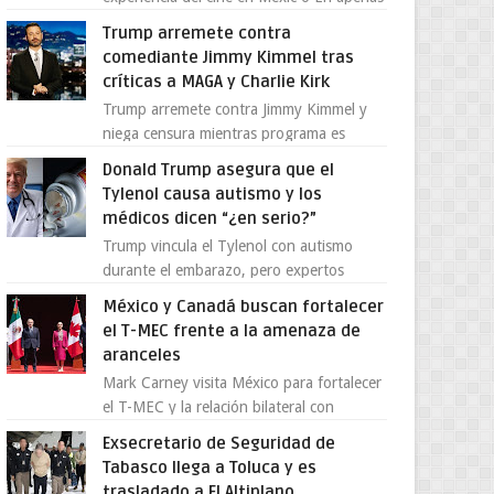
cuatro años, Cinedot ha demostrado que
Trump arremete contra
es posible reinve...
comediante Jimmy Kimmel tras
críticas a MAGA y Charlie Kirk
Trump arremete contra Jimmy Kimmel y
niega censura mientras programa es
cancelado La supuesta “cancelación” del
Donald Trump asegura que el
programa Jimmy Kimmel Live! ...
Tylenol causa autismo y los
médicos dicen “¿en serio?”
Trump vincula el Tylenol con autismo
durante el embarazo, pero expertos
desmienten la teoría [post_ad] En un
México y Canadá buscan fortalecer
nuevo episodio de declaraciones...
el T-MEC frente a la amenaza de
aranceles
Mark Carney visita México para fortalecer
el T-MEC y la relación bilateral con
Canadá En medio de la tensión comercial
Exsecretario de Seguridad de
provocada por la ofen...
Tabasco llega a Toluca y es
trasladado a El Altiplano