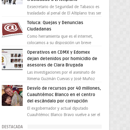
Exsecretario de Seguridad de Tabasco es
trasladado al penal de El Altiplano tras ser
extraditado a México El exsecretario de
Toluca: Quejas y Denuncias
Seguridad Públi...
Ciudadanas
Como herramienta que es el internet,
colocamos a su disposición un breve
directorio donde si tiene alguna queja o
Operativos en CDMX y Edomex
denuncia ciudadana la e...
dejan detenidos por homicidio de
asesores de Clara Brugada
Las investigaciones por el asesinato de
Ximena Guzmán Cuevas y José Muñoz
Vega, secretaria particular y coordinador
Desvío de recursos por 40 millones,
de asesores de la jefa d...
Cuauhtémoc Blanco en el centro
del escándalo por corrupción
El exgobernador y actual diputado
Cuauhtémoc Blanco Bravo vuelve a ser el
centro de una tormenta política,
DESTACADA
enfrentando señalamientos por...