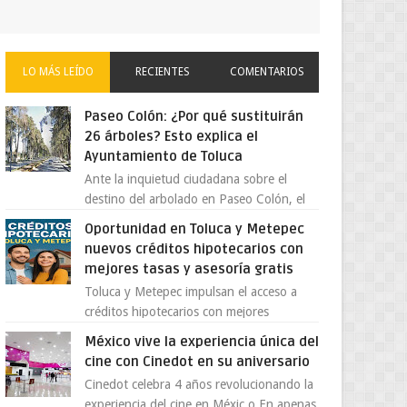
LO MÁS LEÍDO
RECIENTES
COMENTARIOS
Paseo Colón: ¿Por qué sustituirán
26 árboles? Esto explica el
Ayuntamiento de Toluca
Ante la inquietud ciudadana sobre el
destino del arbolado en Paseo Colón, el
gobierno municipal de Toluca aclaró que
Oportunidad en Toluca y Metepec
solo 26 ejemplares será...
nuevos créditos hipotecarios con
mejores tasas y asesoría gratis
Toluca y Metepec impulsan el acceso a
créditos hipotecarios con mejores
condiciones para las familias y
México vive la experiencia única del
emprendedores Con la creciente neces...
cine con Cinedot en su aniversario
Cinedot celebra 4 años revolucionando la
experiencia del cine en Méxic o En apenas