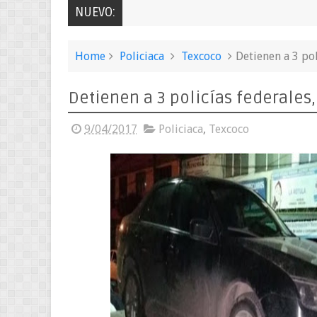
NUEVO:
Home
Policiaca
Texcoco
Detienen a 3 po
Detienen a 3 policías federale
9/04/2017
Policiaca
,
Texcoco