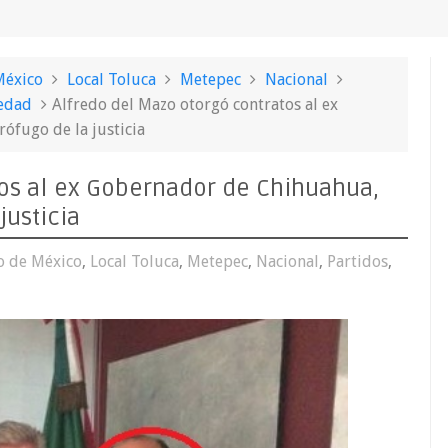
México
Local Toluca
Metepec
Nacional
edad
Alfredo del Mazo otorgó contratos al ex
ófugo de la justicia
tos al ex Gobernador de Chihuahua,
justicia
o de México
,
Local Toluca
,
Metepec
,
Nacional
,
Partidos
,