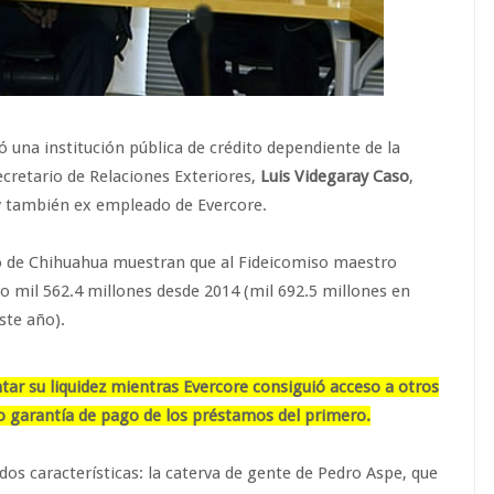
 una institución pública de crédito dependiente de la
ecretario de Relaciones Exteriores,
Luis Videgaray Caso
,
 también ex empleado de Evercore.
do de Chihuahua muestran que al Fideicomiso maestro
o mil 562.4 millones desde 2014 (mil 692.5 millones en
ste año).
tar su liquidez mientras Evercore consiguió acceso a otros
o garantía de pago de los préstamos del primero.
os características: la caterva de gente de Pedro Aspe, que