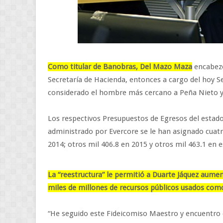
Como titular de Banobras, Del Mazo Maza
encabezó
Secretaría de Hacienda, entonces a cargo del hoy S
considerado el hombre más cercano a Peña Nieto y
Los respectivos Presupuestos de Egresos del esta
administrado por Evercore se le han asignado cuatr
2014; otros mil 406.8 en 2015 y otros mil 463.1 en e
La “reestructura” le permitió a Duarte Jáquez aumen
miles de millones de recursos públicos usados com
“He seguido este Fideicomiso Maestro y encuentro d