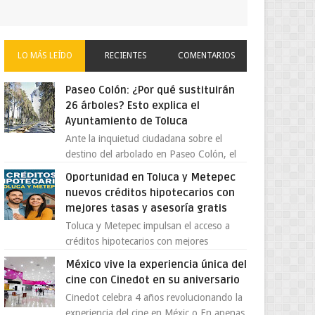
LO MÁS LEÍDO
RECIENTES
COMENTARIOS
Paseo Colón: ¿Por qué sustituirán
26 árboles? Esto explica el
Ayuntamiento de Toluca
Ante la inquietud ciudadana sobre el
destino del arbolado en Paseo Colón, el
gobierno municipal de Toluca aclaró que
Oportunidad en Toluca y Metepec
solo 26 ejemplares será...
nuevos créditos hipotecarios con
mejores tasas y asesoría gratis
Toluca y Metepec impulsan el acceso a
créditos hipotecarios con mejores
condiciones para las familias y
México vive la experiencia única del
emprendedores Con la creciente neces...
cine con Cinedot en su aniversario
Cinedot celebra 4 años revolucionando la
experiencia del cine en Méxic o En apenas