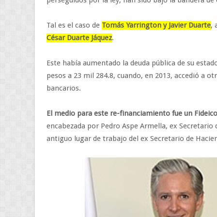
perseguidos por la ley, han sido bajo la bandera de 
Tal es el caso de
Tomás Yarrington y Javier Duarte
,
César Duarte Jáquez
.
Este había aumentado la deuda pública de su estado
pesos a 23 mil 284.8, cuando, en 2013, accedió a o
bancarios.
El medio para este re-financiamiento fue un Fidei
encabezada por Pedro Aspe Armella, ex Secretario 
antiguo lugar de trabajo del ex Secretario de Hacie