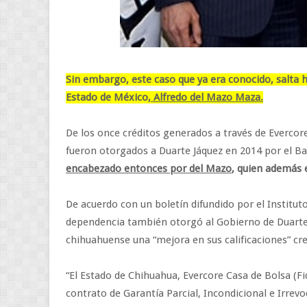
Sin embargo, este caso que ya era conocido, salta 
Estado de México,
Alfredo del Mazo Maza.
De los once créditos generados a través de Evercore
fueron otorgados a Duarte Jáquez en 2014 por el Ba
encabezado entonces por del Mazo
, quien además 
De acuerdo con un boletín difundido por el Instituto
dependencia también otorgó al Gobierno de Duarte
chihuahuense una “mejora en sus calificaciones” cred
“El Estado de Chihuahua, Evercore Casa de Bolsa (Fi
contrato de Garantía Parcial, Incondicional e Irrevoc