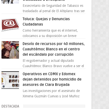
Exsecretario de Seguridad de Tabasco es
trasladado al penal de El Altiplano tras ser
extraditado a México El exsecretario de
Toluca: Quejas y Denuncias
Seguridad Públi...
Ciudadanas
Como herramienta que es el internet,
colocamos a su disposición un breve
directorio donde si tiene alguna queja o
Desvío de recursos por 40 millones,
denuncia ciudadana la e...
Cuauhtémoc Blanco en el centro
del escándalo por corrupción
El exgobernador y actual diputado
Cuauhtémoc Blanco Bravo vuelve a ser el
centro de una tormenta política,
Operativos en CDMX y Edomex
enfrentando señalamientos por...
dejan detenidos por homicidio de
asesores de Clara Brugada
Las investigaciones por el asesinato de
Ximena Guzmán Cuevas y José Muñoz
Vega, secretaria particular y coordinador
DESTACADA
de asesores de la jefa d...