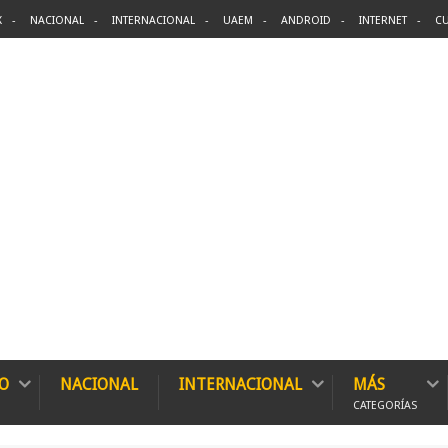
X
NACIONAL
INTERNACIONAL
UAEM
ANDROID
INTERNET
CU
O
NACIONAL
INTERNACIONAL
MÁS
CATEGORÍAS