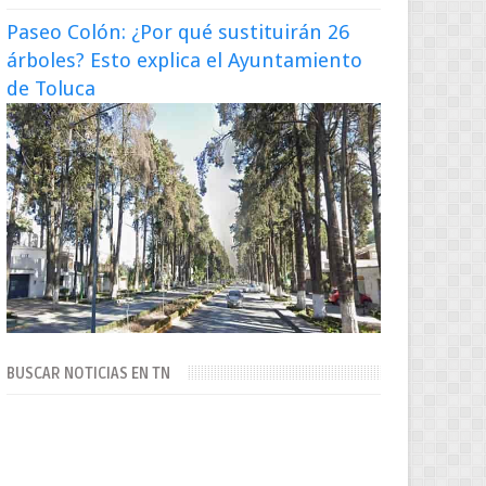
Paseo Colón: ¿Por qué sustituirán 26
árboles? Esto explica el Ayuntamiento
de Toluca
BUSCAR NOTICIAS EN TN