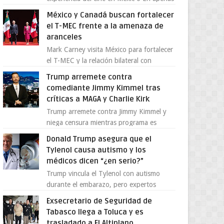
cuatro años, Cinedot ha demostrado que
México y Canadá buscan fortalecer
es posible reinve...
el T-MEC frente a la amenaza de
aranceles
Mark Carney visita México para fortalecer
el T-MEC y la relación bilateral con
Canadá En medio de la tensión comercial
Trump arremete contra
provocada por la ofen...
comediante Jimmy Kimmel tras
críticas a MAGA y Charlie Kirk
Trump arremete contra Jimmy Kimmel y
niega censura mientras programa es
cancelado La supuesta “cancelación” del
Donald Trump asegura que el
programa Jimmy Kimmel Live! ...
Tylenol causa autismo y los
médicos dicen “¿en serio?”
Trump vincula el Tylenol con autismo
durante el embarazo, pero expertos
desmienten la teoría [post_ad] En un
Exsecretario de Seguridad de
nuevo episodio de declaraciones...
Tabasco llega a Toluca y es
trasladado a El Altiplano