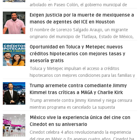
arbolado en Paseo Colón, el gobierno municipal de
Toluca aclaró que solo 26 ejemplares será...
Exigen justicia por la muerte de mexiquense a
manos de agentes del ICE en Houston
El nombre de Lorenzo Salgado Araujo, un migrante
originario del municipio de Tlatlaya, Estado de México,
se ha convertido en el centro de un...
Oportunidad en Toluca y Metepec nuevos
créditos hipotecarios con mejores tasas y
asesoría gratis
Toluca y Metepec impulsan el acceso a créditos
hipotecarios con mejores condiciones para las familias y
emprendedores Con la creciente neces...
Trump arremete contra comediante Jimmy
Kimmel tras críticas a MAGA y Charlie Kirk
Trump arremete contra Jimmy Kimmel y niega censura
mientras programa es cancelado La supuesta
“cancelación” del programa Jimmy Kimmel Live! ...
México vive la experiencia única del cine con
Cinedot en su aniversario
Cinedot celebra 4 años revolucionando la experiencia
del cine en Méxic o En apenas cuatro años, Cinedot ha