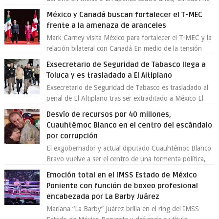
demostrado que es posible reinve...
México y Canadá buscan fortalecer el T-MEC
frente a la amenaza de aranceles
Mark Carney visita México para fortalecer el T-MEC y la
relación bilateral con Canadá En medio de la tensión
comercial provocada por la ofen...
Exsecretario de Seguridad de Tabasco llega a
Toluca y es trasladado a El Altiplano
Exsecretario de Seguridad de Tabasco es trasladado al
penal de El Altiplano tras ser extraditado a México El
exsecretario de Seguridad Públi...
Desvío de recursos por 40 millones,
Cuauhtémoc Blanco en el centro del escándalo
por corrupción
El exgobernador y actual diputado Cuauhtémoc Blanco
Bravo vuelve a ser el centro de una tormenta política,
enfrentando señalamientos por...
Emoción total en el IMSS Estado de México
Poniente con función de boxeo profesional
encabezada por La Barby Juárez
Mariana “La Barby” Juárez brilla en el ring del IMSS