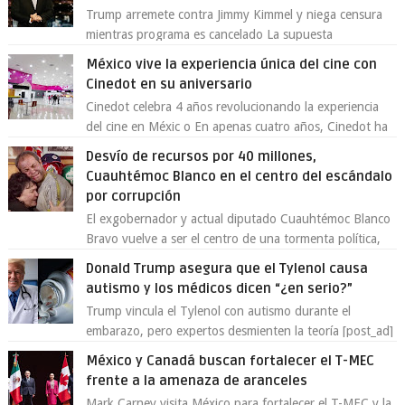
Trump arremete contra Jimmy Kimmel y niega censura
mientras programa es cancelado La supuesta
“cancelación” del programa Jimmy Kimmel Live! ...
México vive la experiencia única del cine con
Cinedot en su aniversario
Cinedot celebra 4 años revolucionando la experiencia
del cine en Méxic o En apenas cuatro años, Cinedot ha
demostrado que es posible reinve...
Desvío de recursos por 40 millones,
Cuauhtémoc Blanco en el centro del escándalo
por corrupción
El exgobernador y actual diputado Cuauhtémoc Blanco
Bravo vuelve a ser el centro de una tormenta política,
enfrentando señalamientos por...
Donald Trump asegura que el Tylenol causa
autismo y los médicos dicen “¿en serio?”
Trump vincula el Tylenol con autismo durante el
embarazo, pero expertos desmienten la teoría [post_ad]
En un nuevo episodio de declaraciones...
México y Canadá buscan fortalecer el T-MEC
frente a la amenaza de aranceles
Mark Carney visita México para fortalecer el T-MEC y la