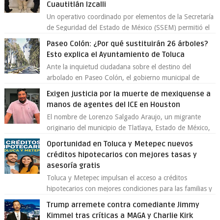
Cuautitlán Izcalli
Un operativo coordinado por elementos de la Secretaría
de Seguridad del Estado de México (SSEM) permitió el
aseguramiento de un vehículo vin...
Paseo Colón: ¿Por qué sustituirán 26 árboles?
Esto explica el Ayuntamiento de Toluca
Ante la inquietud ciudadana sobre el destino del
arbolado en Paseo Colón, el gobierno municipal de
Toluca aclaró que solo 26 ejemplares será...
Exigen justicia por la muerte de mexiquense a
manos de agentes del ICE en Houston
El nombre de Lorenzo Salgado Araujo, un migrante
originario del municipio de Tlatlaya, Estado de México,
se ha convertido en el centro de un...
Oportunidad en Toluca y Metepec nuevos
créditos hipotecarios con mejores tasas y
asesoría gratis
Toluca y Metepec impulsan el acceso a créditos
hipotecarios con mejores condiciones para las familias y
emprendedores Con la creciente neces...
Trump arremete contra comediante Jimmy
Kimmel tras críticas a MAGA y Charlie Kirk