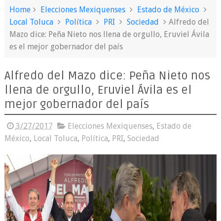
Home
Elecciones Mexiquenses
Estado de México
Local Toluca
Política
PRI
Sociedad
Alfredo del
Mazo dice: Peña Nieto nos llena de orgullo, Eruviel Ávila
es el mejor gobernador del país
Alfredo del Mazo dice: Peña Nieto nos
llena de orgullo, Eruviel Ávila es el
mejor gobernador del país
3/27/2017
Elecciones Mexiquenses
,
Estado de
México
,
Local Toluca
,
Política
,
PRI
,
Sociedad