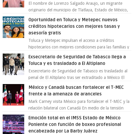
El nombre de Lorenzo Salgado Araujo, un migrante
originario del municipio de Tlatlaya, Estado de México,
se ha convertido en el centro de un...
Oportunidad en Toluca y Metepec nuevos
créditos hipotecarios con mejores tasas y
asesoría gratis
Toluca y Metepec impulsan el acceso a créditos
hipotecarios con mejores condiciones para las familias y
emprendedores Con la creciente neces...
Exsecretario de Seguridad de Tabasco llega a
Toluca y es trasladado a El Altiplano
Exsecretario de Seguridad de Tabasco es trasladado al
penal de El Altiplano tras ser extraditado a México El
exsecretario de Seguridad Públi...
México y Canadá buscan fortalecer el T-MEC
frente a la amenaza de aranceles
Mark Carney visita México para fortalecer el T-MEC y la
relación bilateral con Canadá En medio de la tensión
comercial provocada por la ofen...
Emoción total en el IMSS Estado de México
Poniente con función de boxeo profesional
encabezada por La Barby Juárez