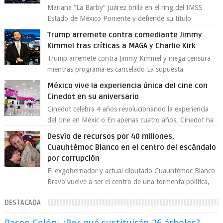
Mariana “La Barby” Juárez brilla en el ring del IMSS
Estado de México Poniente y defiende su título
Supergallo La Unidad Deportiva Cuauhtémo...
Trump arremete contra comediante Jimmy
Kimmel tras críticas a MAGA y Charlie Kirk
Trump arremete contra Jimmy Kimmel y niega censura
mientras programa es cancelado La supuesta
“cancelación” del programa Jimmy Kimmel Live! ...
México vive la experiencia única del cine con
Cinedot en su aniversario
Cinedot celebra 4 años revolucionando la experiencia
del cine en Méxic o En apenas cuatro años, Cinedot ha
demostrado que es posible reinve...
Desvío de recursos por 40 millones,
Cuauhtémoc Blanco en el centro del escándalo
por corrupción
El exgobernador y actual diputado Cuauhtémoc Blanco
Bravo vuelve a ser el centro de una tormenta política,
enfrentando señalamientos por...
DESTACADA
Paseo Colón: ¿Por qué sustituirán 26 árboles?