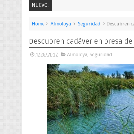
NUEVO:
Home
Almoloya
Seguridad
Descubren c
Descubren cadáver en presa de
1/26/2017
Almoloya
,
Seguridad