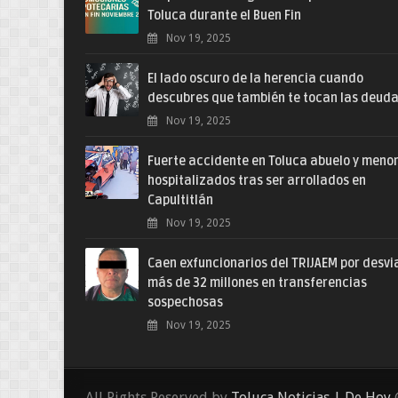
Toluca durante el Buen Fin
Nov 19, 2025
El lado oscuro de la herencia cuando
descubres que también te tocan las deud
Nov 19, 2025
Fuerte accidente en Toluca abuelo y meno
hospitalizados tras ser arrollados en
Capultitlán
Nov 19, 2025
Caen exfuncionarios del TRIJAEM por desvi
más de 32 millones en transferencias
sospechosas
Nov 19, 2025
All Rights Reserved by
Toluca Noticias | De Hoy