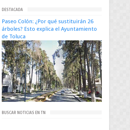
extraditado a México El exsecretario de
DESTACADA
Seguridad Públi...
Paseo Colón: ¿Por qué sustituirán 26
árboles? Esto explica el Ayuntamiento
de Toluca
BUSCAR NOTICIAS EN TN