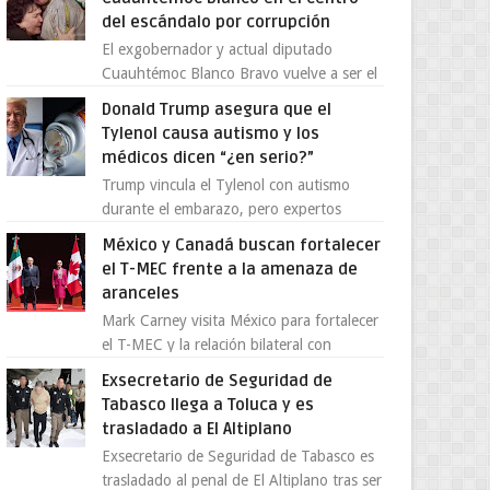
del escándalo por corrupción
El exgobernador y actual diputado
Cuauhtémoc Blanco Bravo vuelve a ser el
centro de una tormenta política,
Donald Trump asegura que el
enfrentando señalamientos por...
Tylenol causa autismo y los
médicos dicen “¿en serio?”
Trump vincula el Tylenol con autismo
durante el embarazo, pero expertos
desmienten la teoría [post_ad] En un
México y Canadá buscan fortalecer
nuevo episodio de declaraciones...
el T-MEC frente a la amenaza de
aranceles
Mark Carney visita México para fortalecer
el T-MEC y la relación bilateral con
Canadá En medio de la tensión comercial
Exsecretario de Seguridad de
provocada por la ofen...
Tabasco llega a Toluca y es
trasladado a El Altiplano
Exsecretario de Seguridad de Tabasco es
trasladado al penal de El Altiplano tras ser