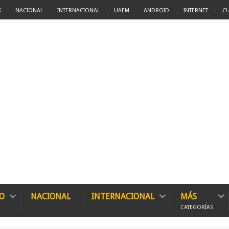
X
NACIONAL
INTERNACIONAL
UAEM
ANDROID
INTERNET
CU
O
NACIONAL
INTERNACIONAL
MÁS
CATEGORÍAS