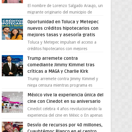
El nombre de Lorenzo Salgado Araujo, un
migrante originario del municipio de
Tlatlaya, Estado de México, se ha
Oportunidad en Toluca y Metepec
convertido en el centro de un...
nuevos créditos hipotecarios con
mejores tasas y asesoría gratis
Toluca y Metepec impulsan el acceso a
créditos hipotecarios con mejores
condiciones para las familias y
Trump arremete contra
emprendedores Con la creciente neces...
comediante Jimmy Kimmel tras
críticas a MAGA y Charlie Kirk
Trump arremete contra Jimmy Kimmel y
niega censura mientras programa es
cancelado La supuesta “cancelación” del
México vive la experiencia única del
programa Jimmy Kimmel Live! ...
cine con Cinedot en su aniversario
Cinedot celebra 4 años revolucionando la
experiencia del cine en Méxic o En apenas
cuatro años, Cinedot ha demostrado que
Desvío de recursos por 40 millones,
es posible reinve...
Cuauhtémoc Blanco en el centro