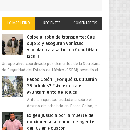
LO MÁS LEÍDO
RECIENTES
COMENTARIOS
Golpe al robo de transporte: Cae
sujeto y aseguran vehículo
vinculado a asaltos en Cuautitlán
Izcalli
Un operativo coordinado por elementos de la Secretaría
de Seguridad del Estado de México (SSEM) permitió el
aseguramiento de un vehículo vin...
Paseo Colón: ¿Por qué sustituirán
26 árboles? Esto explica el
Ayuntamiento de Toluca
Ante la inquietud ciudadana sobre el
destino del arbolado en Paseo Colón, el
gobierno municipal de Toluca aclaró que
Exigen justicia por la muerte de
solo 26 ejemplares será...
mexiquense a manos de agentes
del ICE en Houston