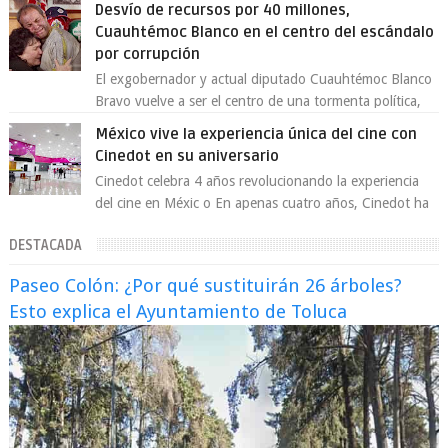
Desvío de recursos por 40 millones,
Cuauhtémoc Blanco en el centro del escándalo
por corrupción
El exgobernador y actual diputado Cuauhtémoc Blanco
Bravo vuelve a ser el centro de una tormenta política,
enfrentando señalamientos por...
México vive la experiencia única del cine con
Cinedot en su aniversario
Cinedot celebra 4 años revolucionando la experiencia
del cine en Méxic o En apenas cuatro años, Cinedot ha
demostrado que es posible reinve...
DESTACADA
Paseo Colón: ¿Por qué sustituirán 26 árboles?
Esto explica el Ayuntamiento de Toluca