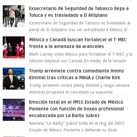
emprendedores Con la creciente neces...
Exsecretario de Seguridad de Tabasco llega a
Toluca y es trasladado a El Altiplano
Exsecretario de Seguridad de Tabasco es trasladado al
penal de El Altiplano tras ser extraditado a México El
exsecretario de Seguridad Públi...
México y Canadá buscan fortalecer el T-MEC
frente a la amenaza de aranceles
Mark Carney visita México para fortalecer el T-MEC y la
relación bilateral con Canadá En medio de la tensión
comercial provocada por la ofen...
Trump arremete contra comediante Jimmy
Kimmel tras críticas a MAGA y Charlie Kirk
Trump arremete contra Jimmy Kimmel y niega censura
mientras programa es cancelado La supuesta
“cancelación” del programa Jimmy Kimmel Live! ...
Emoción total en el IMSS Estado de México
Poniente con función de boxeo profesional
encabezada por La Barby Juárez
Mariana “La Barby” Juárez brilla en el ring del IMSS
Estado de México Poniente y defiende su título
Supergallo La Unidad Deportiva Cuauhtémo...