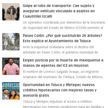
Golpe al robo de transporte: Cae sujeto y
aseguran vehículo vinculado a asaltos en
Cuautitlán Izcalli
Un operativo coordinado por elementos de la Secretaría
de Seguridad del Estado de México (SSEM) permitió el
aseguramiento de un vehículo vin...
Paseo Colón: ¿Por qué sustituirán 26 árboles?
Esto explica el Ayuntamiento de Toluca
Ante la inquietud ciudadana sobre el destino del
arbolado en Paseo Colón, el gobierno municipal de
Toluca aclaró que solo 26 ejemplares será...
Exigen justicia por la muerte de mexiquense a
manos de agentes del ICE en Houston
El nombre de Lorenzo Salgado Araujo, un migrante
originario del municipio de Tlatlaya, Estado de México,
se ha convertido en el centro de un...
Oportunidad en Toluca y Metepec nuevos
créditos hipotecarios con mejores tasas y
asesoría gratis
Toluca y Metepec impulsan el acceso a créditos
hipotecarios con mejores condiciones para las familias y