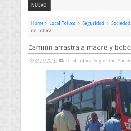
NUEVO:
Home
Local Toluca
Seguridad
Sociedad
de Toluca
Camión arrastra a madre y bebé 
4/27/2016
Local Toluca
,
Seguridad
,
Socie