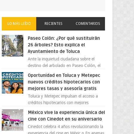
LO MÁS LEÍDO
RECIENTES
COMENTARIOS
Paseo Colón: ¿Por qué sustituirán
26 árboles? Esto explica el
Ayuntamiento de Toluca
Ante la inquietud ciudadana sobre el
destino del arbolado en Paseo Colón, el
gobierno municipal de Toluca aclaró que
Oportunidad en Toluca y Metepec
solo 26 ejemplares será...
nuevos créditos hipotecarios con
mejores tasas y asesoría gratis
Toluca y Metepec impulsan el acceso a
créditos hipotecarios con mejores
condiciones para las familias y
México vive la experiencia única del
emprendedores Con la creciente neces...
cine con Cinedot en su aniversario
Cinedot celebra 4 años revolucionando la
experiencia del cine en Méxic o En apenas