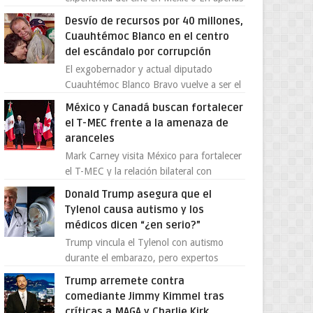
cuatro años, Cinedot ha demostrado que
Desvío de recursos por 40 millones,
es posible reinve...
Cuauhtémoc Blanco en el centro
del escándalo por corrupción
El exgobernador y actual diputado
Cuauhtémoc Blanco Bravo vuelve a ser el
centro de una tormenta política,
México y Canadá buscan fortalecer
enfrentando señalamientos por...
el T-MEC frente a la amenaza de
aranceles
Mark Carney visita México para fortalecer
el T-MEC y la relación bilateral con
Canadá En medio de la tensión comercial
Donald Trump asegura que el
provocada por la ofen...
Tylenol causa autismo y los
médicos dicen “¿en serio?”
Trump vincula el Tylenol con autismo
durante el embarazo, pero expertos
desmienten la teoría [post_ad] En un
Trump arremete contra
nuevo episodio de declaraciones...
comediante Jimmy Kimmel tras
críticas a MAGA y Charlie Kirk