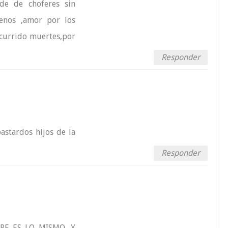
nde de choferes sin
enos ,amor por los
currido muertes,por
Responder
astardos hijos de la
Responder
RE ES LO MISMO, Y