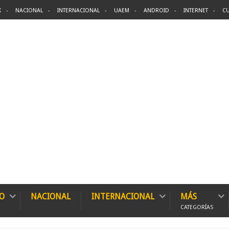
X
NACIONAL
INTERNACIONAL
UAEM
ANDROID
INTERNET
CU
O
NACIONAL
INTERNACIONAL
MÁS
CATEGORÍAS