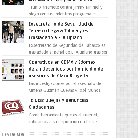
Trump arremete contra Jimmy Kimmel y
niega censura mientras programa es
cancelado La supuesta “cancelación” del
Exsecretario de Seguridad de
programa Jimmy Kimmel Live! ...
Tabasco llega a Toluca y es
trasladado a El Altiplano
Exsecretario de Seguridad de Tabasco es
trasladado al penal de El Altiplano tras ser
extraditado a México El exsecretario de
Operativos en CDMX y Edomex
Seguridad Públi...
dejan detenidos por homicidio de
asesores de Clara Brugada
Las investigaciones por el asesinato de
Ximena Guzmán Cuevas y José Muñoz
Vega, secretaria particular y coordinador
Toluca: Quejas y Denuncias
de asesores de la jefa d...
Ciudadanas
Como herramienta que es el internet,
colocamos a su disposición un breve
directorio donde si tiene alguna queja o
DESTACADA
denuncia ciudadana la e...