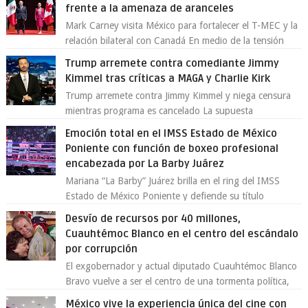
frente a la amenaza de aranceles
Mark Carney visita México para fortalecer el T-MEC y la
relación bilateral con Canadá En medio de la tensión
comercial provocada por la ofen...
Trump arremete contra comediante Jimmy
Kimmel tras críticas a MAGA y Charlie Kirk
Trump arremete contra Jimmy Kimmel y niega censura
mientras programa es cancelado La supuesta
“cancelación” del programa Jimmy Kimmel Live! ...
Emoción total en el IMSS Estado de México
Poniente con función de boxeo profesional
encabezada por La Barby Juárez
Mariana “La Barby” Juárez brilla en el ring del IMSS
Estado de México Poniente y defiende su título
Supergallo La Unidad Deportiva Cuauhtémo...
Desvío de recursos por 40 millones,
Cuauhtémoc Blanco en el centro del escándalo
por corrupción
El exgobernador y actual diputado Cuauhtémoc Blanco
Bravo vuelve a ser el centro de una tormenta política,
enfrentando señalamientos por...
México vive la experiencia única del cine con