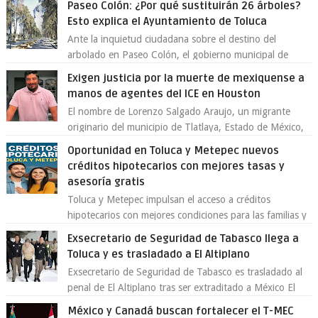
Paseo Colón: ¿Por qué sustituirán 26 árboles?
Esto explica el Ayuntamiento de Toluca
Ante la inquietud ciudadana sobre el destino del
arbolado en Paseo Colón, el gobierno municipal de
Toluca aclaró que solo 26 ejemplares será...
Exigen justicia por la muerte de mexiquense a
manos de agentes del ICE en Houston
El nombre de Lorenzo Salgado Araujo, un migrante
originario del municipio de Tlatlaya, Estado de México,
se ha convertido en el centro de un...
Oportunidad en Toluca y Metepec nuevos
créditos hipotecarios con mejores tasas y
asesoría gratis
Toluca y Metepec impulsan el acceso a créditos
hipotecarios con mejores condiciones para las familias y
emprendedores Con la creciente neces...
Exsecretario de Seguridad de Tabasco llega a
Toluca y es trasladado a El Altiplano
Exsecretario de Seguridad de Tabasco es trasladado al
penal de El Altiplano tras ser extraditado a México El
exsecretario de Seguridad Públi...
México y Canadá buscan fortalecer el T-MEC