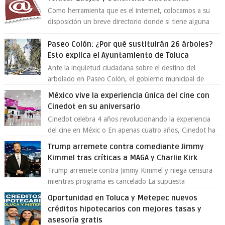
Como herramienta que es el internet, colocamos a su
disposición un breve directorio donde si tiene alguna
queja o denuncia ciudadana la e...
Paseo Colón: ¿Por qué sustituirán 26 árboles?
Esto explica el Ayuntamiento de Toluca
Ante la inquietud ciudadana sobre el destino del
arbolado en Paseo Colón, el gobierno municipal de
Toluca aclaró que solo 26 ejemplares será...
México vive la experiencia única del cine con
Cinedot en su aniversario
Cinedot celebra 4 años revolucionando la experiencia
del cine en Méxic o En apenas cuatro años, Cinedot ha
demostrado que es posible reinve...
Trump arremete contra comediante Jimmy
Kimmel tras críticas a MAGA y Charlie Kirk
Trump arremete contra Jimmy Kimmel y niega censura
mientras programa es cancelado La supuesta
“cancelación” del programa Jimmy Kimmel Live! ...
Oportunidad en Toluca y Metepec nuevos
créditos hipotecarios con mejores tasas y
asesoría gratis