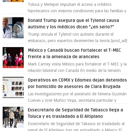
Toluca y Metepec impulsan el acceso a créditos
hipotecarios con mejores condiciones para las familias y
emprendedores Con la creciente neces...
Donald Trump asegura que el Tylenol causa
autismo y los médicos dicen “¿en serio?”
Trump vincula el Tylenol con autismo durante el
embarazo, pero expertos desmienten la teoría [post_ad]
En un nuevo episodio de declaraciones...
México y Canadá buscan fortalecer el T-MEC
frente a la amenaza de aranceles
Mark Carney visita México para fortalecer el T-MEC y la
relación bilateral con Canadá En medio de la tensión
comercial provocada por la ofen...
Operativos en CDMX y Edomex dejan detenidos
por homicidio de asesores de Clara Brugada
Las investigaciones por el asesinato de Ximena Guzmán
Cuevas y José Muñoz Vega, secretaria particular y
coordinador de asesores de la jefa d...
Exsecretario de Seguridad de Tabasco llega a
Toluca y es trasladado a El Altiplano
Exsecretario de Seguridad de Tabasco es trasladado al
penal de El Altiplano tras ser extraditado a México El