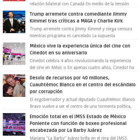
relación bilateral con Canadá En medio de la tensión
comercial provocada por la ofen...
Trump arremete contra comediante Jimmy
Kimmel tras críticas a MAGA y Charlie Kirk
Trump arremete contra Jimmy Kimmel y niega censura
mientras programa es cancelado La supuesta
“cancelación” del programa Jimmy Kimmel Live! ...
México vive la experiencia única del cine con
Cinedot en su aniversario
Cinedot celebra 4 años revolucionando la experiencia
del cine en Méxic o En apenas cuatro años, Cinedot ha
demostrado que es posible reinve...
Desvío de recursos por 40 millones,
Cuauhtémoc Blanco en el centro del escándalo
por corrupción
El exgobernador y actual diputado Cuauhtémoc Blanco
Bravo vuelve a ser el centro de una tormenta política,
enfrentando señalamientos por...
Emoción total en el IMSS Estado de México
Poniente con función de boxeo profesional
encabezada por La Barby Juárez
Mariana “La Barby” Juárez brilla en el ring del IMSS