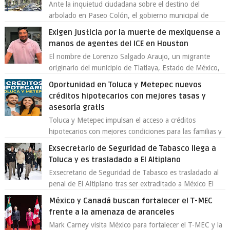
Ante la inquietud ciudadana sobre el destino del
arbolado en Paseo Colón, el gobierno municipal de
Toluca aclaró que solo 26 ejemplares será...
Exigen justicia por la muerte de mexiquense a
manos de agentes del ICE en Houston
El nombre de Lorenzo Salgado Araujo, un migrante
originario del municipio de Tlatlaya, Estado de México,
se ha convertido en el centro de un...
Oportunidad en Toluca y Metepec nuevos
créditos hipotecarios con mejores tasas y
asesoría gratis
Toluca y Metepec impulsan el acceso a créditos
hipotecarios con mejores condiciones para las familias y
emprendedores Con la creciente neces...
Exsecretario de Seguridad de Tabasco llega a
Toluca y es trasladado a El Altiplano
Exsecretario de Seguridad de Tabasco es trasladado al
penal de El Altiplano tras ser extraditado a México El
exsecretario de Seguridad Públi...
México y Canadá buscan fortalecer el T-MEC
frente a la amenaza de aranceles
Mark Carney visita México para fortalecer el T-MEC y la