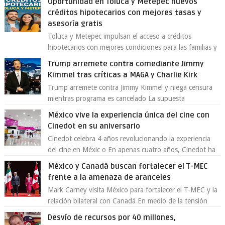
Oportunidad en Toluca y Metepec nuevos
créditos hipotecarios con mejores tasas y
asesoría gratis
Toluca y Metepec impulsan el acceso a créditos
hipotecarios con mejores condiciones para las familias y
emprendedores Con la creciente neces...
Trump arremete contra comediante Jimmy
Kimmel tras críticas a MAGA y Charlie Kirk
Trump arremete contra Jimmy Kimmel y niega censura
mientras programa es cancelado La supuesta
“cancelación” del programa Jimmy Kimmel Live! ...
México vive la experiencia única del cine con
Cinedot en su aniversario
Cinedot celebra 4 años revolucionando la experiencia
del cine en Méxic o En apenas cuatro años, Cinedot ha
demostrado que es posible reinve...
México y Canadá buscan fortalecer el T-MEC
frente a la amenaza de aranceles
Mark Carney visita México para fortalecer el T-MEC y la
relación bilateral con Canadá En medio de la tensión
comercial provocada por la ofen...
Desvío de recursos por 40 millones,