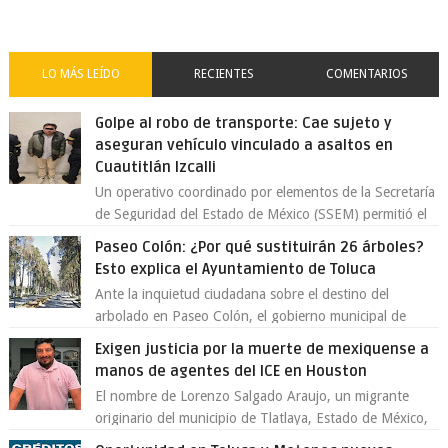
LO MÁS LEÍDO
RECIENTES
COMENTARIOS
Golpe al robo de transporte: Cae sujeto y
aseguran vehículo vinculado a asaltos en
Cuautitlán Izcalli
Un operativo coordinado por elementos de la Secretaría
de Seguridad del Estado de México (SSEM) permitió el
aseguramiento de un vehículo vin...
Paseo Colón: ¿Por qué sustituirán 26 árboles?
Esto explica el Ayuntamiento de Toluca
Ante la inquietud ciudadana sobre el destino del
arbolado en Paseo Colón, el gobierno municipal de
Toluca aclaró que solo 26 ejemplares será...
Exigen justicia por la muerte de mexiquense a
manos de agentes del ICE en Houston
El nombre de Lorenzo Salgado Araujo, un migrante
originario del municipio de Tlatlaya, Estado de México,
se ha convertido en el centro de un...