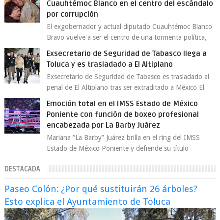
Cuauhtémoc Blanco en el centro del escándalo
por corrupción
El exgobernador y actual diputado Cuauhtémoc Blanco
Bravo vuelve a ser el centro de una tormenta política,
enfrentando señalamientos por...
Exsecretario de Seguridad de Tabasco llega a
Toluca y es trasladado a El Altiplano
Exsecretario de Seguridad de Tabasco es trasladado al
penal de El Altiplano tras ser extraditado a México El
exsecretario de Seguridad Públi...
Emoción total en el IMSS Estado de México
Poniente con función de boxeo profesional
encabezada por La Barby Juárez
Mariana “La Barby” Juárez brilla en el ring del IMSS
Estado de México Poniente y defiende su título
Supergallo La Unidad Deportiva Cuauhtémo...
DESTACADA
Paseo Colón: ¿Por qué sustituirán 26 árboles?
Esto explica el Ayuntamiento de Toluca