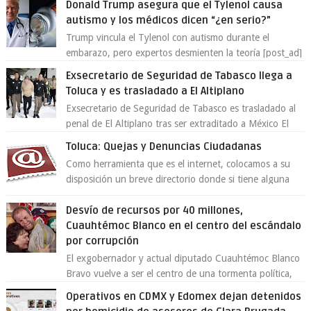
Donald Trump asegura que el Tylenol causa
autismo y los médicos dicen “¿en serio?”
Trump vincula el Tylenol con autismo durante el
embarazo, pero expertos desmienten la teoría [post_ad]
En un nuevo episodio de declaraciones...
Exsecretario de Seguridad de Tabasco llega a
Toluca y es trasladado a El Altiplano
Exsecretario de Seguridad de Tabasco es trasladado al
penal de El Altiplano tras ser extraditado a México El
exsecretario de Seguridad Públi...
Toluca: Quejas y Denuncias Ciudadanas
Como herramienta que es el internet, colocamos a su
disposición un breve directorio donde si tiene alguna
queja o denuncia ciudadana la e...
Desvío de recursos por 40 millones,
Cuauhtémoc Blanco en el centro del escándalo
por corrupción
El exgobernador y actual diputado Cuauhtémoc Blanco
Bravo vuelve a ser el centro de una tormenta política,
enfrentando señalamientos por...
Operativos en CDMX y Edomex dejan detenidos