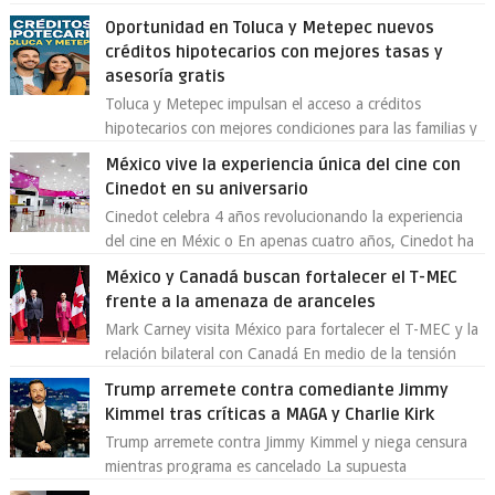
Toluca aclaró que solo 26 ejemplares será...
Oportunidad en Toluca y Metepec nuevos
créditos hipotecarios con mejores tasas y
asesoría gratis
Toluca y Metepec impulsan el acceso a créditos
hipotecarios con mejores condiciones para las familias y
emprendedores Con la creciente neces...
México vive la experiencia única del cine con
Cinedot en su aniversario
Cinedot celebra 4 años revolucionando la experiencia
del cine en Méxic o En apenas cuatro años, Cinedot ha
demostrado que es posible reinve...
México y Canadá buscan fortalecer el T-MEC
frente a la amenaza de aranceles
Mark Carney visita México para fortalecer el T-MEC y la
relación bilateral con Canadá En medio de la tensión
comercial provocada por la ofen...
Trump arremete contra comediante Jimmy
Kimmel tras críticas a MAGA y Charlie Kirk
Trump arremete contra Jimmy Kimmel y niega censura
mientras programa es cancelado La supuesta
“cancelación” del programa Jimmy Kimmel Live! ...