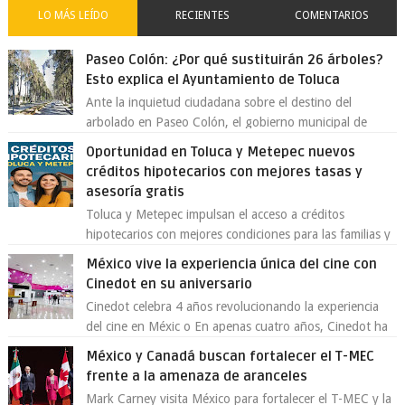
LO MÁS LEÍDO
RECIENTES
COMENTARIOS
Paseo Colón: ¿Por qué sustituirán 26 árboles?
Esto explica el Ayuntamiento de Toluca
Ante la inquietud ciudadana sobre el destino del
arbolado en Paseo Colón, el gobierno municipal de
Toluca aclaró que solo 26 ejemplares será...
Oportunidad en Toluca y Metepec nuevos
créditos hipotecarios con mejores tasas y
asesoría gratis
Toluca y Metepec impulsan el acceso a créditos
hipotecarios con mejores condiciones para las familias y
emprendedores Con la creciente neces...
México vive la experiencia única del cine con
Cinedot en su aniversario
Cinedot celebra 4 años revolucionando la experiencia
del cine en Méxic o En apenas cuatro años, Cinedot ha
demostrado que es posible reinve...
México y Canadá buscan fortalecer el T-MEC
frente a la amenaza de aranceles
Mark Carney visita México para fortalecer el T-MEC y la