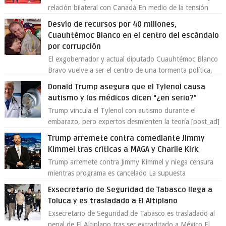
relación bilateral con Canadá En medio de la tensión
comercial provocada por la ofen...
Desvío de recursos por 40 millones,
Cuauhtémoc Blanco en el centro del escándalo
por corrupción
El exgobernador y actual diputado Cuauhtémoc Blanco
Bravo vuelve a ser el centro de una tormenta política,
enfrentando señalamientos por...
Donald Trump asegura que el Tylenol causa
autismo y los médicos dicen “¿en serio?”
Trump vincula el Tylenol con autismo durante el
embarazo, pero expertos desmienten la teoría [post_ad]
En un nuevo episodio de declaraciones...
Trump arremete contra comediante Jimmy
Kimmel tras críticas a MAGA y Charlie Kirk
Trump arremete contra Jimmy Kimmel y niega censura
mientras programa es cancelado La supuesta
“cancelación” del programa Jimmy Kimmel Live! ...
Exsecretario de Seguridad de Tabasco llega a
Toluca y es trasladado a El Altiplano
Exsecretario de Seguridad de Tabasco es trasladado al
penal de El Altiplano tras ser extraditado a México El