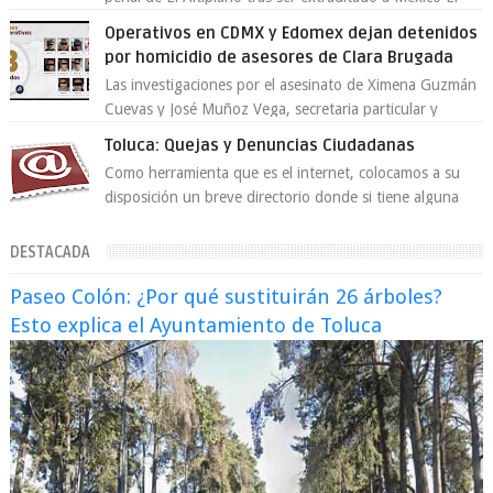
exsecretario de Seguridad Públi...
Operativos en CDMX y Edomex dejan detenidos
por homicidio de asesores de Clara Brugada
Las investigaciones por el asesinato de Ximena Guzmán
Cuevas y José Muñoz Vega, secretaria particular y
coordinador de asesores de la jefa d...
Toluca: Quejas y Denuncias Ciudadanas
Como herramienta que es el internet, colocamos a su
disposición un breve directorio donde si tiene alguna
queja o denuncia ciudadana la e...
DESTACADA
Paseo Colón: ¿Por qué sustituirán 26 árboles?
Esto explica el Ayuntamiento de Toluca