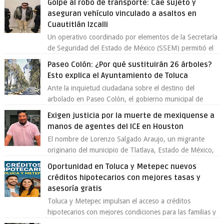
Golpe al robo de transporte: Cae sujeto y
aseguran vehículo vinculado a asaltos en
Cuautitlán Izcalli
Un operativo coordinado por elementos de la Secretaría
de Seguridad del Estado de México (SSEM) permitió el
aseguramiento de un vehículo vin...
Paseo Colón: ¿Por qué sustituirán 26 árboles?
Esto explica el Ayuntamiento de Toluca
Ante la inquietud ciudadana sobre el destino del
arbolado en Paseo Colón, el gobierno municipal de
Toluca aclaró que solo 26 ejemplares será...
Exigen justicia por la muerte de mexiquense a
manos de agentes del ICE en Houston
El nombre de Lorenzo Salgado Araujo, un migrante
originario del municipio de Tlatlaya, Estado de México,
se ha convertido en el centro de un...
Oportunidad en Toluca y Metepec nuevos
créditos hipotecarios con mejores tasas y
asesoría gratis
Toluca y Metepec impulsan el acceso a créditos
hipotecarios con mejores condiciones para las familias y
emprendedores Con la creciente neces...