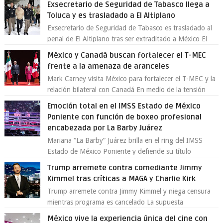
Exsecretario de Seguridad de Tabasco llega a
Toluca y es trasladado a El Altiplano
Exsecretario de Seguridad de Tabasco es trasladado al
penal de El Altiplano tras ser extraditado a México El
exsecretario de Seguridad Públi...
México y Canadá buscan fortalecer el T-MEC
frente a la amenaza de aranceles
Mark Carney visita México para fortalecer el T-MEC y la
relación bilateral con Canadá En medio de la tensión
comercial provocada por la ofen...
Emoción total en el IMSS Estado de México
Poniente con función de boxeo profesional
encabezada por La Barby Juárez
Mariana “La Barby” Juárez brilla en el ring del IMSS
Estado de México Poniente y defiende su título
Supergallo La Unidad Deportiva Cuauhtémo...
Trump arremete contra comediante Jimmy
Kimmel tras críticas a MAGA y Charlie Kirk
Trump arremete contra Jimmy Kimmel y niega censura
mientras programa es cancelado La supuesta
“cancelación” del programa Jimmy Kimmel Live! ...
México vive la experiencia única del cine con