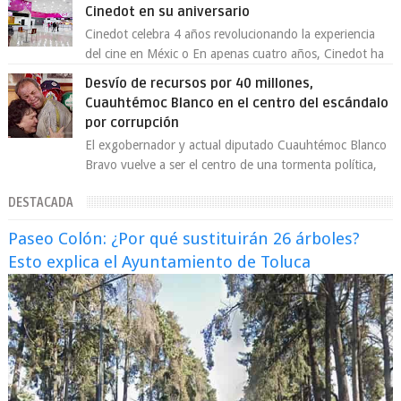
Cinedot en su aniversario
Cinedot celebra 4 años revolucionando la experiencia
del cine en Méxic o En apenas cuatro años, Cinedot ha
demostrado que es posible reinve...
Desvío de recursos por 40 millones,
Cuauhtémoc Blanco en el centro del escándalo
por corrupción
El exgobernador y actual diputado Cuauhtémoc Blanco
Bravo vuelve a ser el centro de una tormenta política,
enfrentando señalamientos por...
DESTACADA
Paseo Colón: ¿Por qué sustituirán 26 árboles?
Esto explica el Ayuntamiento de Toluca