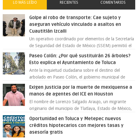
LO MÁS LEÍDO
RECIENTES
COMENTARIOS
Golpe al robo de transporte: Cae sujeto y
aseguran vehículo vinculado a asaltos en
Cuautitlán Izcalli
Un operativo coordinado por elementos de la Secretaría
de Seguridad del Estado de México (SSEM) permitió el
aseguramiento de un vehículo vin...
Paseo Colón: ¿Por qué sustituirán 26 árboles?
Esto explica el Ayuntamiento de Toluca
Ante la inquietud ciudadana sobre el destino del
arbolado en Paseo Colón, el gobierno municipal de
Toluca aclaró que solo 26 ejemplares será...
Exigen justicia por la muerte de mexiquense a
manos de agentes del ICE en Houston
El nombre de Lorenzo Salgado Araujo, un migrante
originario del municipio de Tlatlaya, Estado de México,
se ha convertido en el centro de un...
Oportunidad en Toluca y Metepec nuevos
créditos hipotecarios con mejores tasas y
asesoría gratis