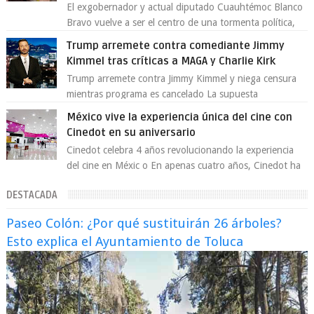
El exgobernador y actual diputado Cuauhtémoc Blanco
Bravo vuelve a ser el centro de una tormenta política,
enfrentando señalamientos por...
Trump arremete contra comediante Jimmy
Kimmel tras críticas a MAGA y Charlie Kirk
Trump arremete contra Jimmy Kimmel y niega censura
mientras programa es cancelado La supuesta
“cancelación” del programa Jimmy Kimmel Live! ...
México vive la experiencia única del cine con
Cinedot en su aniversario
Cinedot celebra 4 años revolucionando la experiencia
del cine en Méxic o En apenas cuatro años, Cinedot ha
demostrado que es posible reinve...
DESTACADA
Paseo Colón: ¿Por qué sustituirán 26 árboles?
Esto explica el Ayuntamiento de Toluca