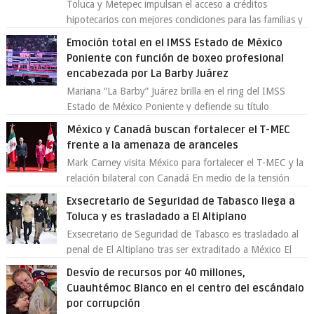
Toluca y Metepec impulsan el acceso a créditos
hipotecarios con mejores condiciones para las familias y
emprendedores Con la creciente neces...
Emoción total en el IMSS Estado de México
Poniente con función de boxeo profesional
encabezada por La Barby Juárez
Mariana “La Barby” Juárez brilla en el ring del IMSS
Estado de México Poniente y defiende su título
Supergallo La Unidad Deportiva Cuauhtémo...
México y Canadá buscan fortalecer el T-MEC
frente a la amenaza de aranceles
Mark Carney visita México para fortalecer el T-MEC y la
relación bilateral con Canadá En medio de la tensión
comercial provocada por la ofen...
Exsecretario de Seguridad de Tabasco llega a
Toluca y es trasladado a El Altiplano
Exsecretario de Seguridad de Tabasco es trasladado al
penal de El Altiplano tras ser extraditado a México El
exsecretario de Seguridad Públi...
Desvío de recursos por 40 millones,
Cuauhtémoc Blanco en el centro del escándalo
por corrupción