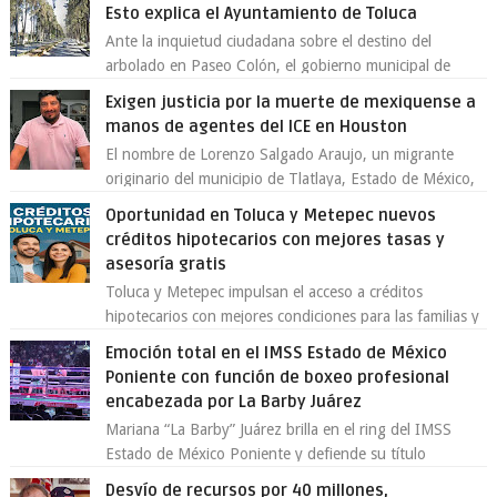
Esto explica el Ayuntamiento de Toluca
Ante la inquietud ciudadana sobre el destino del
arbolado en Paseo Colón, el gobierno municipal de
Toluca aclaró que solo 26 ejemplares será...
Exigen justicia por la muerte de mexiquense a
manos de agentes del ICE en Houston
El nombre de Lorenzo Salgado Araujo, un migrante
originario del municipio de Tlatlaya, Estado de México,
se ha convertido en el centro de un...
Oportunidad en Toluca y Metepec nuevos
créditos hipotecarios con mejores tasas y
asesoría gratis
Toluca y Metepec impulsan el acceso a créditos
hipotecarios con mejores condiciones para las familias y
emprendedores Con la creciente neces...
Emoción total en el IMSS Estado de México
Poniente con función de boxeo profesional
encabezada por La Barby Juárez
Mariana “La Barby” Juárez brilla en el ring del IMSS
Estado de México Poniente y defiende su título
Supergallo La Unidad Deportiva Cuauhtémo...
Desvío de recursos por 40 millones,