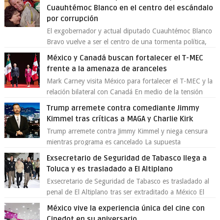
Cuauhtémoc Blanco en el centro del escándalo
por corrupción
El exgobernador y actual diputado Cuauhtémoc Blanco
Bravo vuelve a ser el centro de una tormenta política,
enfrentando señalamientos por...
México y Canadá buscan fortalecer el T-MEC
frente a la amenaza de aranceles
Mark Carney visita México para fortalecer el T-MEC y la
relación bilateral con Canadá En medio de la tensión
comercial provocada por la ofen...
Trump arremete contra comediante Jimmy
Kimmel tras críticas a MAGA y Charlie Kirk
Trump arremete contra Jimmy Kimmel y niega censura
mientras programa es cancelado La supuesta
“cancelación” del programa Jimmy Kimmel Live! ...
Exsecretario de Seguridad de Tabasco llega a
Toluca y es trasladado a El Altiplano
Exsecretario de Seguridad de Tabasco es trasladado al
penal de El Altiplano tras ser extraditado a México El
exsecretario de Seguridad Públi...
México vive la experiencia única del cine con
Cinedot en su aniversario