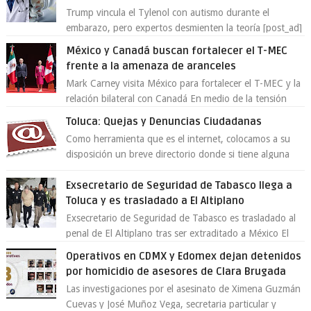
Trump vincula el Tylenol con autismo durante el
embarazo, pero expertos desmienten la teoría [post_ad]
En un nuevo episodio de declaraciones...
México y Canadá buscan fortalecer el T-MEC
frente a la amenaza de aranceles
Mark Carney visita México para fortalecer el T-MEC y la
relación bilateral con Canadá En medio de la tensión
comercial provocada por la ofen...
Toluca: Quejas y Denuncias Ciudadanas
Como herramienta que es el internet, colocamos a su
disposición un breve directorio donde si tiene alguna
queja o denuncia ciudadana la e...
Exsecretario de Seguridad de Tabasco llega a
Toluca y es trasladado a El Altiplano
Exsecretario de Seguridad de Tabasco es trasladado al
penal de El Altiplano tras ser extraditado a México El
exsecretario de Seguridad Públi...
Operativos en CDMX y Edomex dejan detenidos
por homicidio de asesores de Clara Brugada
Las investigaciones por el asesinato de Ximena Guzmán
Cuevas y José Muñoz Vega, secretaria particular y