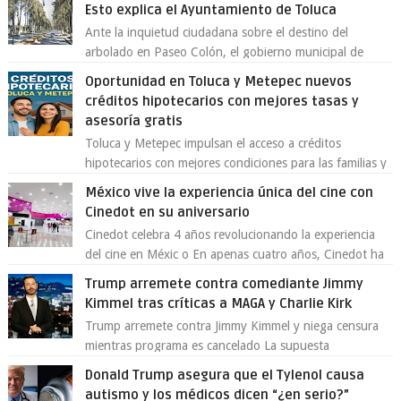
Esto explica el Ayuntamiento de Toluca
Ante la inquietud ciudadana sobre el destino del
arbolado en Paseo Colón, el gobierno municipal de
Toluca aclaró que solo 26 ejemplares será...
Oportunidad en Toluca y Metepec nuevos
créditos hipotecarios con mejores tasas y
asesoría gratis
Toluca y Metepec impulsan el acceso a créditos
hipotecarios con mejores condiciones para las familias y
emprendedores Con la creciente neces...
México vive la experiencia única del cine con
Cinedot en su aniversario
Cinedot celebra 4 años revolucionando la experiencia
del cine en Méxic o En apenas cuatro años, Cinedot ha
demostrado que es posible reinve...
Trump arremete contra comediante Jimmy
Kimmel tras críticas a MAGA y Charlie Kirk
Trump arremete contra Jimmy Kimmel y niega censura
mientras programa es cancelado La supuesta
“cancelación” del programa Jimmy Kimmel Live! ...
Donald Trump asegura que el Tylenol causa
autismo y los médicos dicen “¿en serio?”